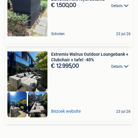
€ 1.500,00
Details
Schoten
23 jul 26
Extremis Walrus Outdoor Loungebank +
Clubchair + tafel -40%
€ 12.995,00
Details
High-end Outlet
Bezoek website
23 jul 26