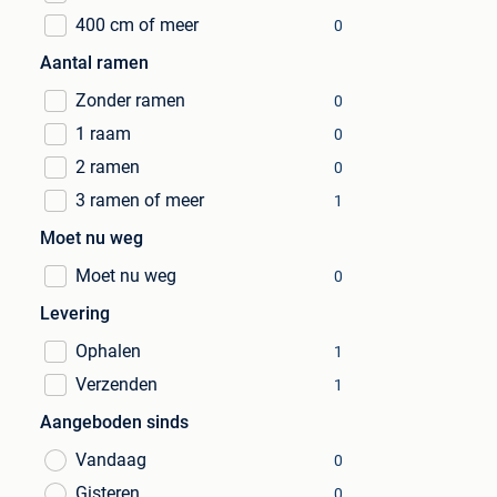
400 cm of meer
0
Aantal ramen
Zonder ramen
0
1 raam
0
2 ramen
0
3 ramen of meer
1
Moet nu weg
Moet nu weg
0
Levering
Ophalen
1
Verzenden
1
Aangeboden sinds
Vandaag
0
Gisteren
0