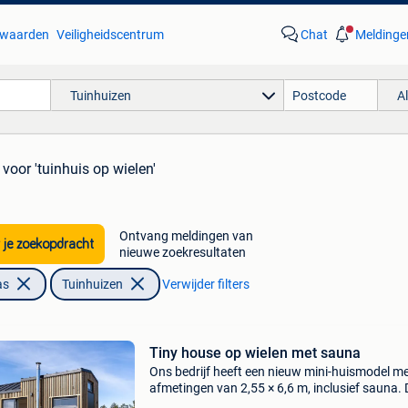
waarden
Veiligheidscentrum
Chat
Meldinge
Tuinhuizen
A
voor 'tuinhuis op wielen'
Ontvang meldingen van
 je zoekopdracht
nieuwe zoekresultaten
as
Tuinhuizen
Verwijder filters
Tiny house op wielen met sauna
Ons bedrijf heeft een nieuw mini-huismodel m
afmetingen van 2,55 × 6,6 m, inclusief sauna. 
woning biedt slaapplaatsen voor maximaal 4