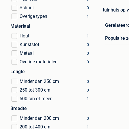
Schuur
0
tuinhuis op 
Overige typen
1
Gerelateer
Materiaal
Hout
1
Populaire 
Kunststof
0
Metaal
0
Overige materialen
0
Lengte
Minder dan 250 cm
0
250 tot 300 cm
0
500 cm of meer
1
Breedte
Minder dan 200 cm
0
200 tot 400 cm
1