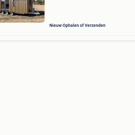
personen (2 op de begane grond + 2 op de
mezzanine/vide). Dit
Nieuw
Ophalen of Verzenden