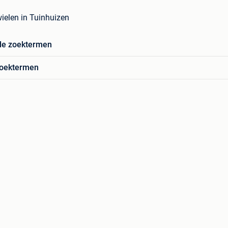
wielen in Tuinhuizen
de zoektermen
zoektermen