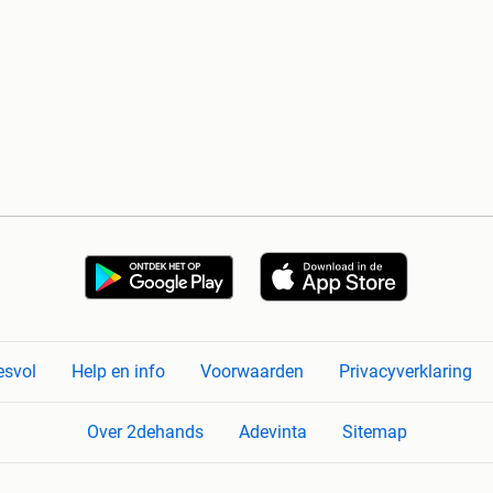
esvol
Help en info
Voorwaarden
Privacyverklaring
Over 2dehands
Adevinta
Sitemap