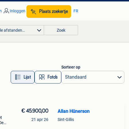
n
Inloggen
FR
Plaats zoekertje
lle afstanden…
Zoek
Sorteer op
Lijst
Foto’s
€ 45.900,00
Allan Hünerson
et
21 apr 26
Sint-Gillis
De