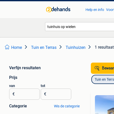
Help en info
Voor
1 resultaat
Home
Tuin en Terras
Tuinhuizen
Verfijn resultaten
Bewaar
Prijs
Tuin en Terr
van
tot
€
€
Categorie
Wis de categorie