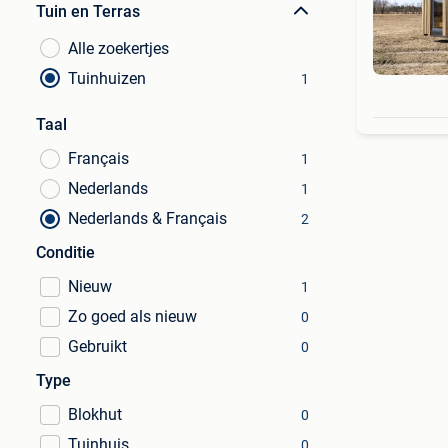
Tuin en Terras
Alle zoekertjes
Tuinhuizen
1
Taal
Français
1
Nederlands
1
Nederlands & Français
2
Conditie
Nieuw
1
Zo goed als nieuw
0
Gebruikt
0
Type
Blokhut
0
Tuinhuis
0