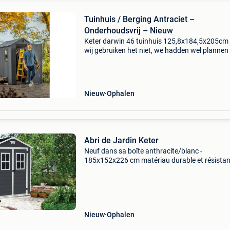
Tuinhuis / Berging Antraciet –
Onderhoudsvrij – Nieuw
Keter darwin 46 tuinhuis 125,8x184,5x205cm -
wij gebruiken het niet, we hadden wel planne
het te gebruiken. Vraagprijs = vraagprijs. Stev
modern onderhoudsvrij tuinhuis in stijlvolle an
Nieuw
Ophalen
Abri de Jardin Keter
Neuf dans sa boîte anthracite/blanc -
185x152x226 cm matériau durable et résistan
intempéries montage facile et rapide lumière
naturelle et ventilation l&#39;abri de jardin pe
être verrouil
Nieuw
Ophalen