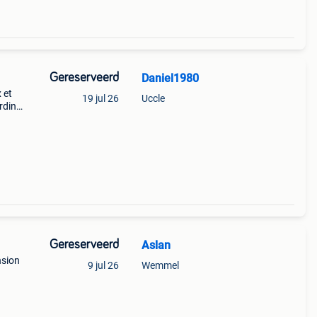
Gereserveerd
Daniel1980
 et
19 jul 26
Uccle
rdin
tériel
Gereserveerd
Aslan
nsion
9 jul 26
Wemmel