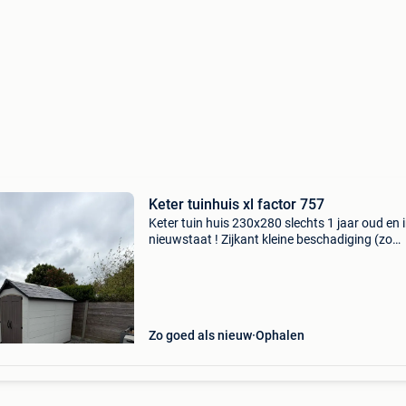
Keter tuinhuis xl factor 757
Keter tuin huis 230x280 slechts 1 jaar oud en 
nieuwstaat ! Zijkant kleine beschadiging (zo
aangekomen) verder staat dit tuinhuis slechts
jaar moet weg wegens verhuis. Nieuwprijs wa
1499 nu 900 e
Zo goed als nieuw
Ophalen