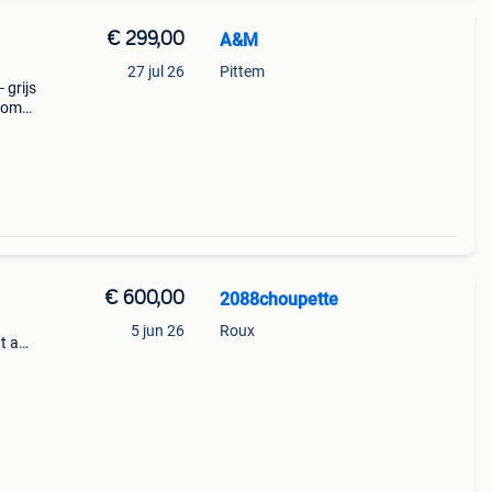
€ 299,00
A&M
27 jul 26
Pittem
 grijs
n om
ig en
€ 600,00
2088choupette
5 jun 26
Roux
t aux
ut