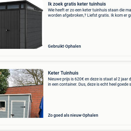
Ik zoek gratis keter tuinhuis
Wie heeft er zo een keter tuinhuis staan die m
worden afgebroken,? Liefst gratis. Ik kom er 
achter. Mag beschadigd zijn, is voor onderdele
0473/54.67.80 Liefst regio brakel, zottegem o
nino
Gebruikt
Ophalen
Keter Tuinhuis
Nieuwe prijs is 620€ en deze is staat al 2 jaar
in een container. Dus, deze is echt heel goede 
Zo goed als nieuw
Ophalen