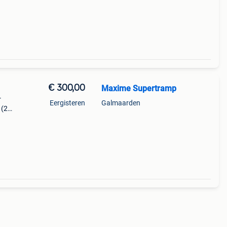
€ 300,00
Maxime Supertramp
r
Eergisteren
Galmaarden
g (2m
r te
Beta