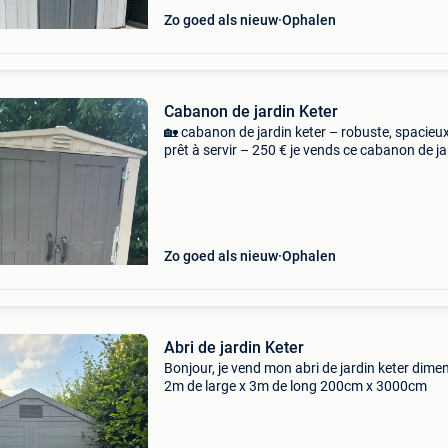
Zo goed als nieuw
Ophalen
Cabanon de jardin Keter
🏡 cabanon de jardin keter – robuste, spacieux
prêt à servir – 250 € je vends ce cabanon de ja
keter en résine, idéal pour ranger tout votre ma
de jardinage, de bricolage, vos vélos,
Zo goed als nieuw
Ophalen
Abri de jardin Keter
Bonjour, je vend mon abri de jardin keter dime
2m de large x 3m de long 200cm x 3000cm