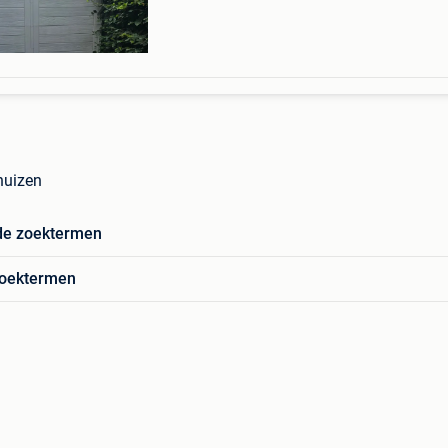
huizen
de zoektermen
zoektermen