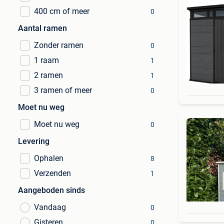
400 cm of meer
0
Aantal ramen
Zonder ramen
0
1 raam
1
2 ramen
1
3 ramen of meer
0
Moet nu weg
Moet nu weg
0
Levering
Ophalen
8
Verzenden
1
Aangeboden sinds
Vandaag
0
Gisteren
0