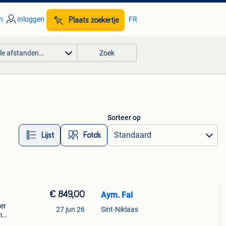
n
Inloggen
FR
Plaats zoekertje
lle afstanden…
Zoek
Sorteer op
Lijst
Foto’s
€ 849,00
Aym. Fal
eter
27 jun 26
Sint-Niklaas
m