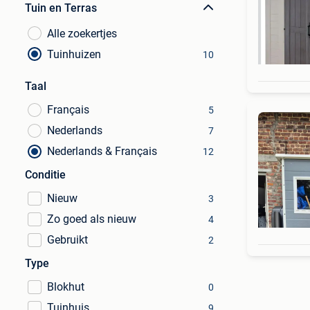
Tuin en Terras
Alle zoekertjes
Tuinhuizen
10
Taal
Français
5
Nederlands
7
Nederlands & Français
12
Conditie
Nieuw
3
Zo goed als nieuw
4
Gebruikt
2
Type
Blokhut
0
Tuinhuis
9