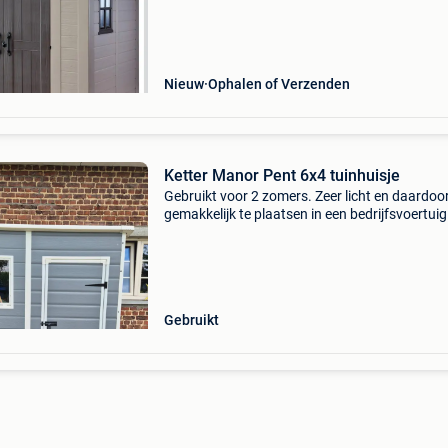
outdoor,garden,stylish base material resin
sturdy: the heavy duty floor and t
Nieuw
Ophalen of Verzenden
Ketter Manor Pent 6x4 tuinhuisje
Gebruikt voor 2 zomers. Zeer licht en daardoo
gemakkelijk te plaatsen in een bedrijfsvoertui
hoog) of trailer. Mogelijkheid om binnen 5 mete
naderen met het voertuig om het op te halen. 
Gebruikt