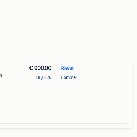
€ 900,00
Kevin
in
18 jul 26
Lommel
 1
s