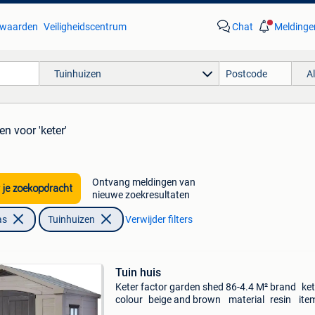
waarden
Veiligheidscentrum
Chat
Meldinge
Tuinhuizen
A
ten
voor 'keter'
Ontvang meldingen van
 je zoekopdracht
nieuwe zoekresultaten
as
Tuinhuizen
Verwijder filters
Tuin huis
Keter factor garden shed 86-4.4 M² brand k
colour beige and brown material resin ite
weight 129 kilograms style