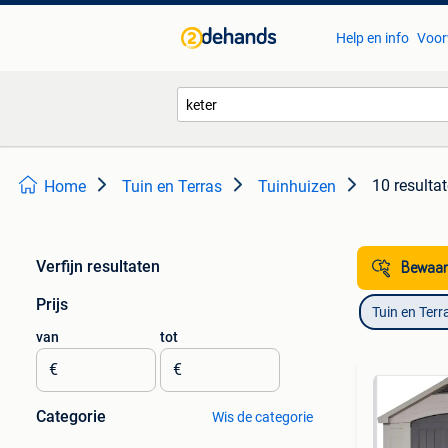
Help en info
Voor
10 resulta
Home
Tuin en Terras
Tuinhuizen
Verfijn resultaten
Bewaar
Prijs
Tuin en Terr
van
tot
€
€
Categorie
Wis de categorie