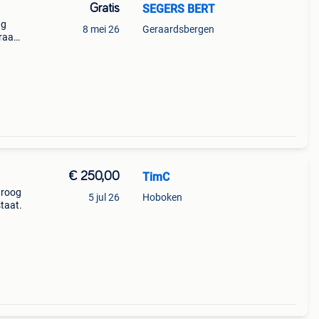
Gratis
SEGERS BERT
ag
8 mei 26
Geraardsbergen
graag
n.
f
€ 250,00
TimC
 droog
5 jul 26
Hoboken
staat.