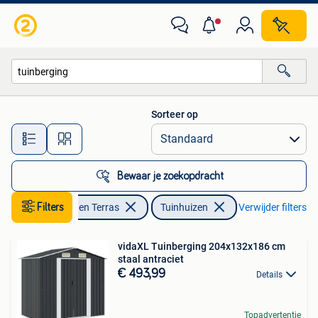
Tuinhuizen
Sorteer op
Alle afstanden…
Bewaar je zoekopdracht
Filters
Tuin en Terras
Tuinhuizen
Verwijder filters
vidaXL Tuinberging 204x132x186 cm
staal antraciet
€ 493,99
Details
Topadvertentie