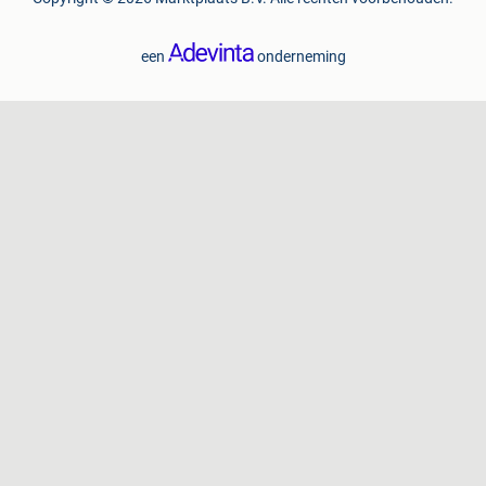
een
onderneming