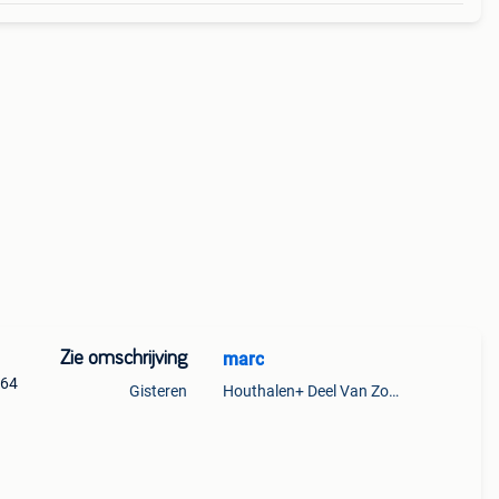
Zie omschrijving
marc
 64
Gisteren
Houthalen+ Deel Van Zonhoven En Zolder