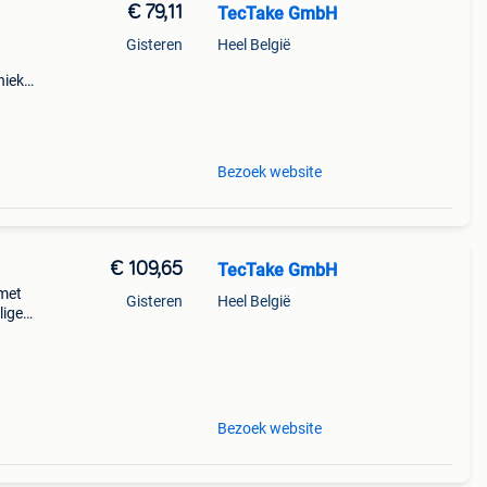
€ 79,11
TecTake GmbH
Gisteren
Heel België
nieke
hout
een
Bezoek website
€ 109,65
TecTake GmbH
 met
Gisteren
Heel België
lige
n of
Bezoek website