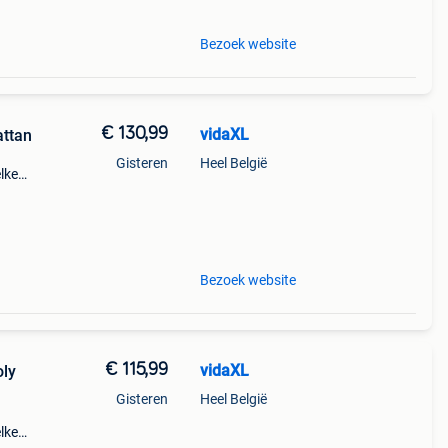
Bezoek website
€ 130,99
vidaXL
attan
Gisteren
Heel België
elke
orpen
b
Bezoek website
€ 115,99
vidaXL
oly
Gisteren
Heel België
elke