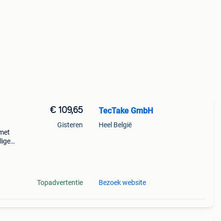
€ 109,65
TecTake GmbH
Gisteren
Heel België
 met
lige
n of
Topadvertentie
Bezoek website