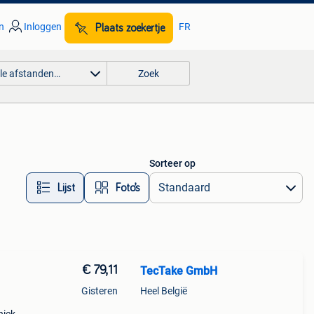
n
Inloggen
FR
Plaats zoekertje
lle afstanden…
Zoek
Sorteer op
Lijst
Foto’s
€ 79,11
TecTake GmbH
Gisteren
Heel België