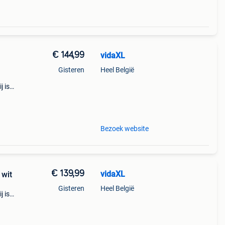
€ 144,99
vidaXL
Gisteren
Heel België
j is
en
Bezoek website
€ 139,99
vidaXL
 wit
Gisteren
Heel België
j is
en