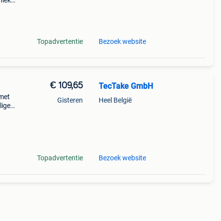
nieke
hout
een
Topadvertentie
Bezoek website
€ 109,65
TecTake GmbH
 met
Gisteren
Heel België
lige
n of
Topadvertentie
Bezoek website