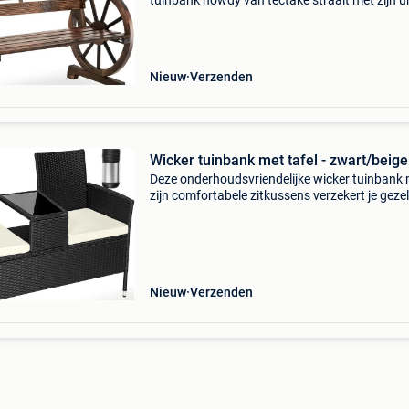
tuinbank howdy van tectake straalt met zijn u
wagenwielontwerp en het gebrande massief 
een rustieke sfeer uit en wordt gegarandeerd 
exclusiev
Nieuw
Verzenden
Wicker tuinbank met tafel - zwart/beige
Deze onderhoudsvriendelijke wicker tuinbank
zijn comfortabele zitkussens verzekert je gezel
uurtjes met z'n tweeën in de tuin, terras, balko
serre. Wicker is vooral geschikt voor het g
Nieuw
Verzenden