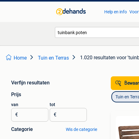
Help en info
Voor
1.020 resultaten
voor 'tuin
Home
Tuin en Terras
Verfijn resultaten
Bewaar
Prijs
Tuin en Terr
van
tot
€
€
Categorie
Wis de categorie