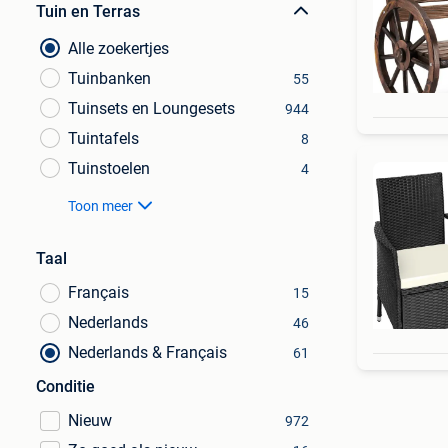
Tuin en Terras
Alle zoekertjes
Tuinbanken
55
Tuinsets en Loungesets
944
Tuintafels
8
Tuinstoelen
4
Toon meer
Taal
Français
15
Nederlands
46
Nederlands & Français
61
Conditie
Nieuw
972