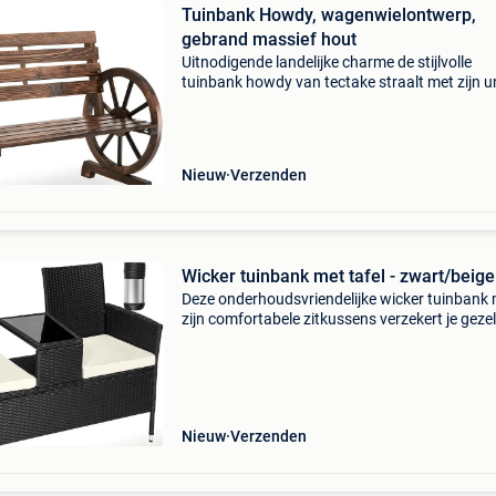
Tuinbank Howdy, wagenwielontwerp,
gebrand massief hout
Uitnodigende landelijke charme de stijlvolle
tuinbank howdy van tectake straalt met zijn u
wagenwielontwerp en het gebrande massief 
een rustieke sfeer uit en wordt gegarandeerd 
exclusiev
Nieuw
Verzenden
Wicker tuinbank met tafel - zwart/beige
Deze onderhoudsvriendelijke wicker tuinbank
zijn comfortabele zitkussens verzekert je gezel
uurtjes met z'n tweeën in de tuin, terras, balko
serre. Wicker is vooral geschikt voor het g
Nieuw
Verzenden