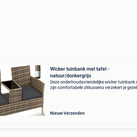
Wicker tuinbank met tafel -
natuur/donkergrijs
Deze onderhoudsvriendelijke wicker tuinbank
zijn comfortabele zitkussens verzekert je gezel
uurtjes met z'n tweeën in de tuin, terras, balko
serre. Wicker is vooral geschikt voor het g
Nieuw
Verzenden