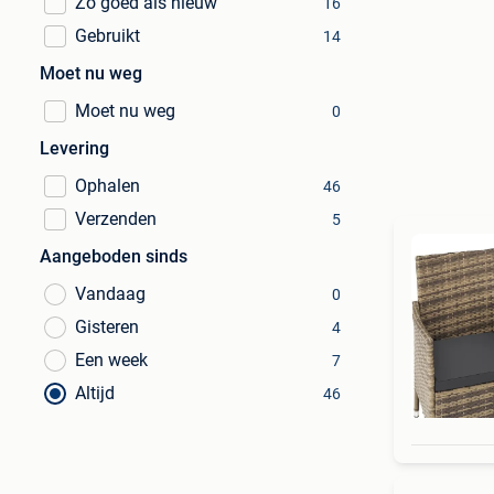
Zo goed als nieuw
16
Gebruikt
14
Moet nu weg
Moet nu weg
0
Levering
Ophalen
46
Verzenden
5
Aangeboden sinds
Vandaag
0
Gisteren
4
Een week
7
Altijd
46