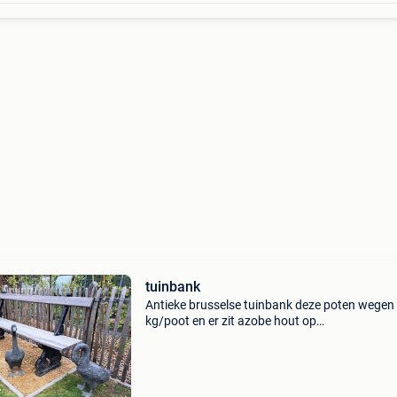
tuinbank
Antieke brusselse tuinbank deze poten wegen
kg/poot en er zit azobe hout op
duurzaamheidsklasse i 2.2 M lang prijs otk