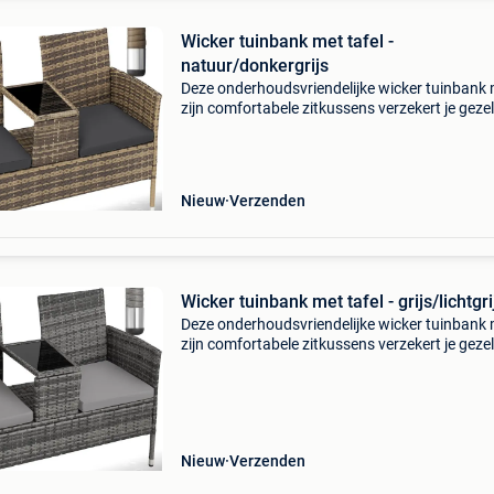
Wicker tuinbank met tafel -
natuur/donkergrijs
Deze onderhoudsvriendelijke wicker tuinbank
zijn comfortabele zitkussens verzekert je gezel
uurtjes met z'n tweeën in de tuin, terras, balko
serre. Wicker is vooral geschikt voor het g
Nieuw
Verzenden
Wicker tuinbank met tafel - grijs/lichtgri
Deze onderhoudsvriendelijke wicker tuinbank
zijn comfortabele zitkussens verzekert je gezel
uurtjes met z'n tweeën in de tuin, terras, balko
serre. Wicker is vooral geschikt voor het g
Nieuw
Verzenden