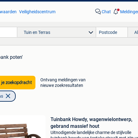
waarden
Veiligheidscentrum
Chat
Meldinge
Tuin en Terras
A
bank poten'
Ontvang meldingen van
 je zoekopdracht
nieuwe zoekresultaten
as
Tuinbank Howdy, wagenwielontwerp,
gebrand massief hout
Uitnodigende landelijke charme de stijlvolle