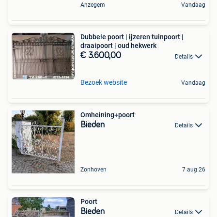
Anzegem
Vandaag
Dubbele poort | ijzeren tuinpoort |
draaipoort | oud hekwerk
€ 3.600,00
Details
Bezoek website
Vandaag
Omheining+poort
Bieden
Details
Zonhoven
7 aug 26
Poort
Bieden
Details