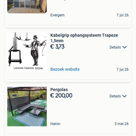
Evergem
7 jul 26
Kabelgrip ophangsysteem Trapeze
1,5mm
€ 3,73
Details
Bezoek website
7 jul 26
Pergolas
€ 200,00
Details
Heron
3 mei 26