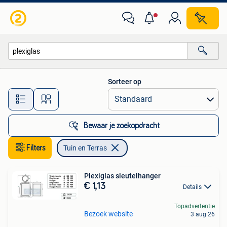
Tuin en Terras
Sorteer op
Alle afstanden…
Bewaar je zoekopdracht
Filters
Tuin en Terras
Plexiglas sleutelhanger
€ 1,13
Details
Topadvertentie
Bezoek website
3 aug 26