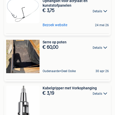
Ophangset voor acrylaat en
kunststofpanelen
€ 3,75
Details
Bezoek website
24 mei 26
Serre op poten
€ 60,00
Details
Oudenaarde+Deel Ooike
30 apr 26
Kabelgripper met Vorkophanging
€ 3,19
Details