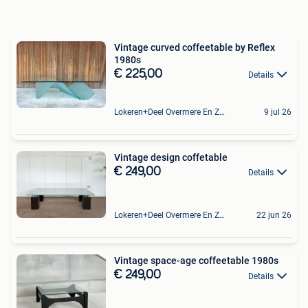
Vintage curved coffeetable by Reflex
1980s
€ 225,00
Details
Lokeren+Deel Overmere En Zele
9 jul 26
Vintage design coffetable
€ 249,00
Details
Lokeren+Deel Overmere En Zele
22 jun 26
Vintage space-age coffeetable 1980s
€ 249,00
Details