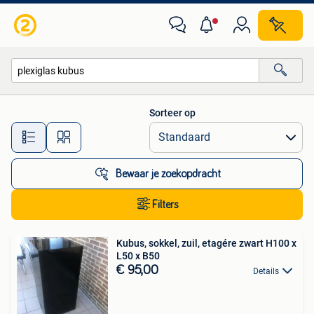
Alle categorieën…
Sorteer op
Alle afstanden…
Bewaar je zoekopdracht
Filters
Kubus, sokkel, zuil, etagére zwart H100 x
L50 x B50
€ 95,00
Details