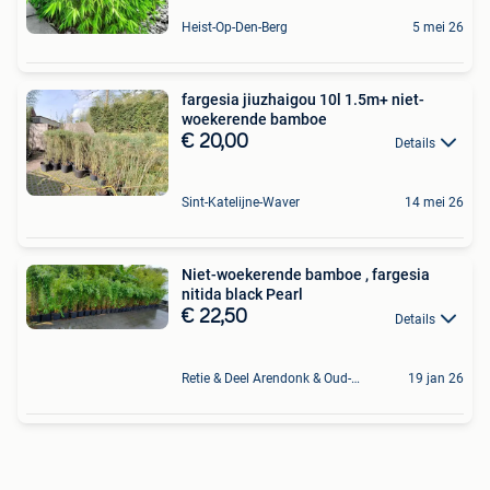
Heist-Op-Den-Berg
5 mei 26
fargesia jiuzhaigou 10l 1.5m+ niet-
woekerende bamboe
€ 20,00
Details
Sint-Katelijne-Waver
14 mei 26
Niet-woekerende bamboe , fargesia
nitida black Pearl
€ 22,50
Details
Retie & Deel Arendonk & Oud-Turnhout
19 jan 26