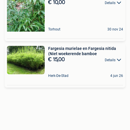
€ 10,00
Details
Torhout
30 nov 24
Fargesia murielae en Fargesia nitida
(Niet woekerende bamboe
€ 15,00
Details
Herk-De-Stad
4 jun 26