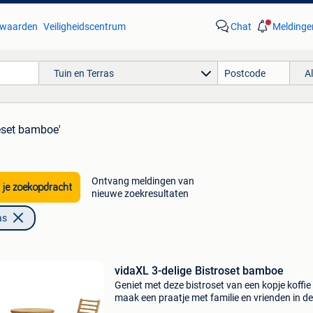
waarden
Veiligheidscentrum
Chat
Meldinge
Tuin en Terras
A
eset bamboe'
Ontvang meldingen van
 je zoekopdracht
nieuwe zoekresultaten
as
vidaXL 3-delige Bistroset bamboe
Geniet met deze bistroset van een kopje koffie
maak een praatje met familie en vrienden in de
of op het balkon! Duurzaam: bamboe is een