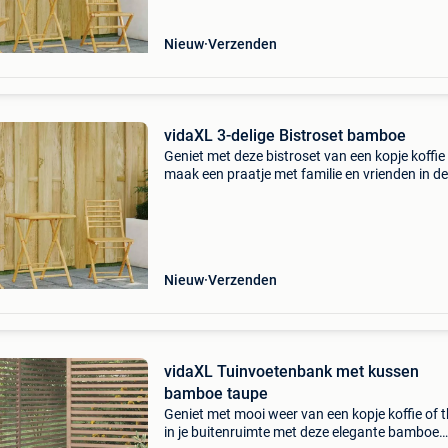
Nieuw
Verzenden
vidaXL 3-delige Bistroset bamboe
Geniet met deze bistroset van een kopje koffie
maak een praatje met familie en vrienden in de
of op het balkon! Duurzaam: bamboe is een
natuurlijk materiaal met een goed ademend
vermogen en we
Nieuw
Verzenden
vidaXL Tuinvoetenbank met kussen
bamboe taupe
Geniet met mooi weer van een kopje koffie of 
in je buitenruimte met deze elegante bamboe