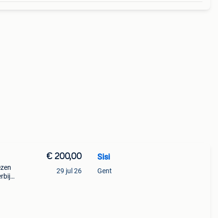
€ 200,00
Sisi
ezen
29 jul 26
Gent
rbij