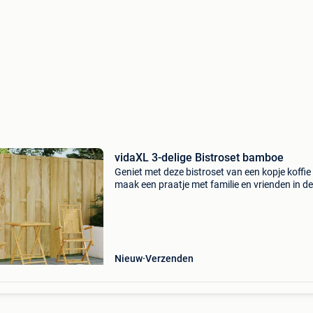
vidaXL 3-delige Bistroset bamboe
Geniet met deze bistroset van een kopje koffie
maak een praatje met familie en vrienden in de
of op het balkon! Duurzaam: bamboe is een
natuurlijk materiaal met een goed ademend
vermogen en we
Nieuw
Verzenden