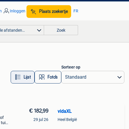
n
Inloggen
FR
Plaats zoekertje
lle afstanden…
Zoek
Sorteer op
Lijst
Foto’s
€ 182,99
vidaXL
 of
29 jul 26
Heel België
 tuin