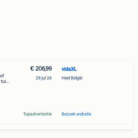
€ 206,99
vidaXL
 of
29 jul 26
Heel België
 tuin
Topadvertentie
Bezoek website