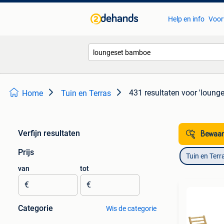
Help en info
Voor
431 resultaten
voor 'loung
Home
Tuin en Terras
Verfijn resultaten
Bewaar
Prijs
Tuin en Terr
van
tot
€
€
Categorie
Wis de categorie