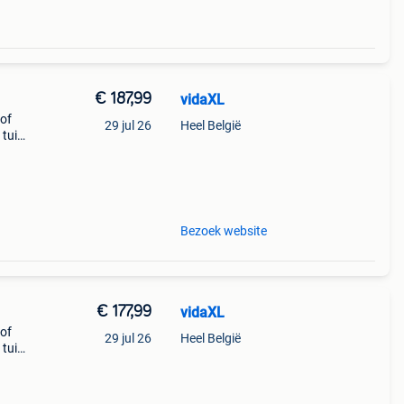
€ 187,99
vidaXL
 of
29 jul 26
Heel België
 tuin
Bezoek website
€ 177,99
vidaXL
 of
29 jul 26
Heel België
 tuin