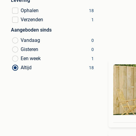
Levering
Ophalen
18
Verzenden
1
Aangeboden sinds
Vandaag
0
Gisteren
0
Een week
1
Altijd
18