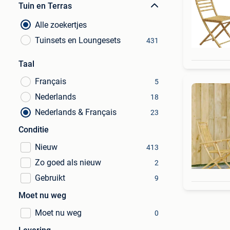
Tuin en Terras
Alle zoekertjes
Tuinsets en Loungesets
431
Taal
Français
5
Nederlands
18
Nederlands & Français
23
Conditie
Nieuw
413
Zo goed als nieuw
2
Gebruikt
9
Moet nu weg
Moet nu weg
0