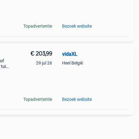
Topadvertentie
Bezoek website
€ 203,99
vidaXL
 of
29 jul 26
Heel België
 tuin
Topadvertentie
Bezoek website