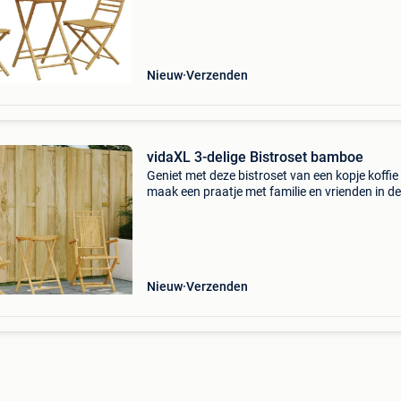
natuurlijk materiaal met een goed ademend
vermogen en we
Nieuw
Verzenden
vidaXL 3-delige Bistroset bamboe
Geniet met deze bistroset van een kopje koffie
maak een praatje met familie en vrienden in de
of op het balkon! Duurzaam: bamboe is een
natuurlijk materiaal met een goed ademend
vermogen en we
Nieuw
Verzenden