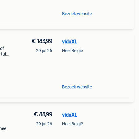
Bezoek website
€ 183,99
vidaXL
 of
29 jul 26
Heel België
 tuin
Bezoek website
€ 88,99
vidaXL
29 jul 26
Heel België
thee