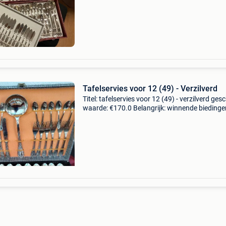
bestekset voor 12 personen van italiaanse ve
Tafelservies voor 12 (49) - Verzilverd
Titel: tafelservies voor 12 (49) - verzilverd ges
waarde: €170.0 Belangrijk: winnende biedingen
exclusief 9% koperbescherming + €3 vintage
bestekset voor 12 personen, compleet met