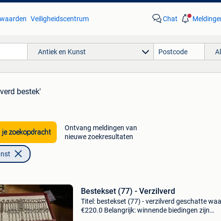
waarden
Veiligheidscentrum
Chat
Meldinge
Antiek en Kunst
A
lverd bestek'
Ontvang meldingen van
 je zoekopdracht
nieuwe zoekresultaten
unst
Bestekset (77) - Verzilverd
Titel: bestekset (77) - verzilverd geschatte wa
€220.0 Belangrijk: winnende biedingen zijn
exclusief 9% koperbescherming + €3 volledige