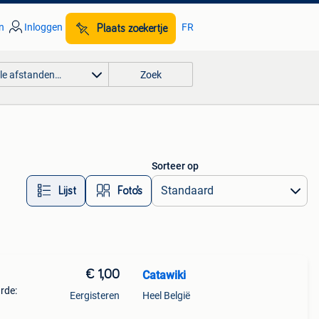
n
Inloggen
FR
Plaats zoekertje
lle afstanden…
Zoek
Sorteer op
Lijst
Foto’s
€ 1,00
Catawiki
arde:
Eergisteren
Heel België