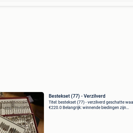
Bestekset (77) - Verzilverd
Titel: bestekset (77) - verzilverd geschatte wa
€220.0 Belangrijk: winnende biedingen zijn
exclusief 9% koperbescherming + €3 volledige
bestekset voor 12 personen van italiaanse ve