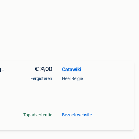
€ 74,00
Catawiki
 -
Eergisteren
Heel België
9%
ilve
Topadvertentie
Bezoek website