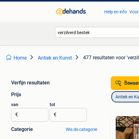
Help en info
Voor
477 resultaten
voor 'verzi
Home
Antiek en Kunst
Verfijn resultaten
Bewaar
Prijs
Antiek en K
van
tot
€
€
Categorie
Wis de categorie