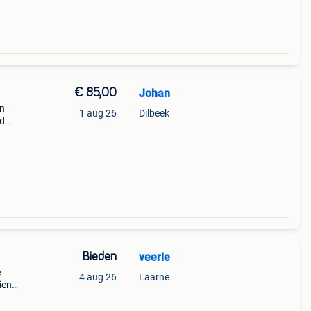
€ 85,00
Johan
en
1 aug 26
Dilbeek
nd
n via
es.
Bieden
veerle
e
4 aug 26
Laarne
ien
tere