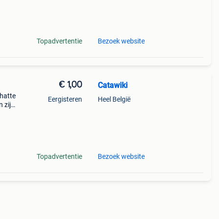
rvaar
Topadvertentie
Bezoek website
€ 1,00
Catawiki
chatte
Eergisteren
Heel België
 zijn
Topadvertentie
Bezoek website