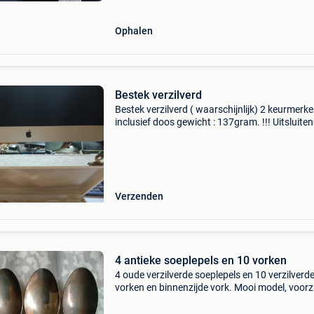
Ophalen
Bestek verzilverd
Bestek verzilverd ( waarschijnlijk) 2 keurmerk
inclusief doos gewicht : 137gram. !!! Uitsluite
betalen via 2dehands betaalsysteem en levere
bpost. !!! Bekijk gerust mijn andere advertenti
Verzenden
4 antieke soeplepels en 10 vorken
4 oude verzilverde soeplepels en 10 verzilverd
vorken en binnenzijde vork. Mooi model, voorz
van stempel aan binnenzijde van de lepel. De
stempel stelt 90 voor. Het bestek is van het be