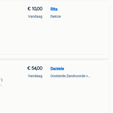
€ 10,00
Rita
Vandaag
Deinze
€ 54,00
Daniele
Vandaag
Oostende Zandvoorde +Oostende
 )
uro