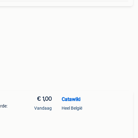
€ 1,00
Catawiki
arde:
Vandaag
Heel België
rvaar