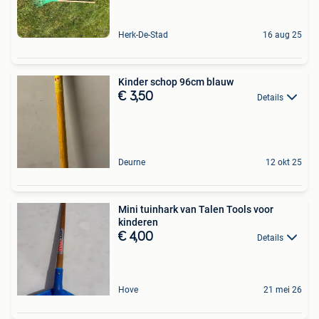
Herk-De-Stad
16 aug 25
Kinder schop 96cm blauw
€ 3,50
Details
Deurne
12 okt 25
Mini tuinhark van Talen Tools voor
kinderen
€ 4,00
Details
Hove
21 mei 26