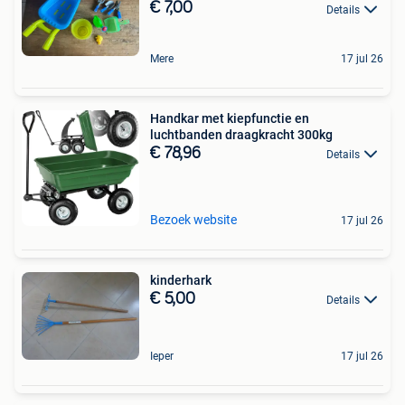
€ 7,00
Details
Mere
17 jul 26
Handkar met kiepfunctie en
luchtbanden draagkracht 300kg
€ 78,96
Details
Bezoek website
17 jul 26
kinderhark
€ 5,00
Details
Ieper
17 jul 26