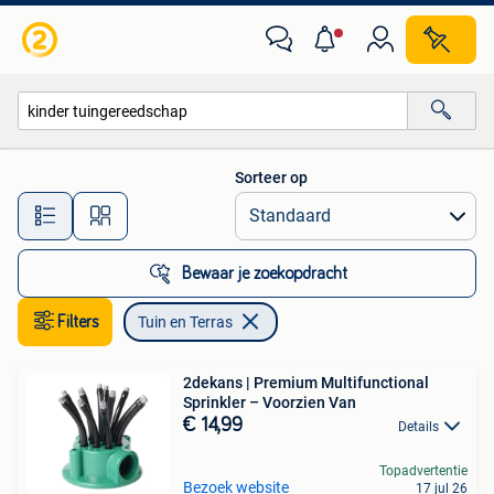
Tuin en Terras
Sorteer op
Alle afstanden…
Bewaar je zoekopdracht
Filters
Tuin en Terras
2dekans | Premium Multifunctional
Sprinkler – Voorzien Van
€ 14,99
Details
Topadvertentie
Bezoek website
17 jul 26