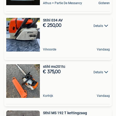
Athus + Partie De Messancy
Gisteren
Stihl 034 AV
€ 250,00
Details
Vilvoorde
Vandaag
stihl ms201tc
€ 375,00
Details
Kortrijk
Vandaag
Sthil MS 192 T kettingzaag