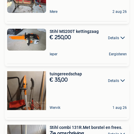
Mere
2 aug 26
Stihl MS200T kettingzaag
€ 250,00
Details
Ieper
Eergisteren
tuingereedschap
€ 35,00
Details
Wervik
1 aug 26
Stihl combi 131R.Met borstel en frees.
Zie omschrijving