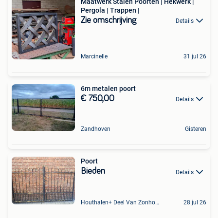
Maatwerk Stalen Poorten | Hekwerk |
Pergola | Trappen |
Zie omschrijving
Details
Marcinelle
31 jul 26
6m metalen poort
€ 750,00
Details
Zandhoven
Gisteren
Poort
Bieden
Details
Houthalen+ Deel Van Zonhoven En Zolder
28 jul 26