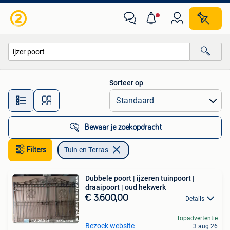
Tuin en Terras
Sorteer op
Alle afstanden…
Bewaar je zoekopdracht
Filters
Tuin en Terras
Dubbele poort | ijzeren tuinpoort |
draaipoort | oud hekwerk
€ 3.600,00
Details
Topadvertentie
Bezoek website
3 aug 26