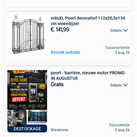
vidaXL Poort decoratief 112x20,5x134
cm smeedijzer
€ 141,99
Details
Topadvertentie
Bezoek website
3 aug 26
poort - barrière, nieuwe motor PROMO
IN AUGUSTUS
Gratis
Details
Topzoekertje
DESTOCKAGE
Waremme
3 aug 26