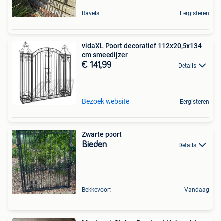
Ravels
Eergisteren
vidaXL Poort decoratief 112x20,5x134
cm smeedijzer
€ 141,99
Details
Bezoek website
Eergisteren
Zwarte poort
Bieden
Details
Bekkevoort
Vandaag