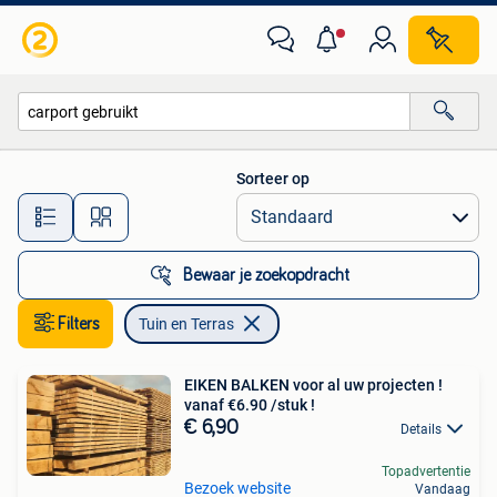
Tuin en Terras
Sorteer op
Alle afstanden…
Bewaar je zoekopdracht
Filters
Tuin en Terras
EIKEN BALKEN voor al uw projecten !
vanaf €6.90 /stuk !
€ 6,90
Details
Topadvertentie
Bezoek website
Vandaag