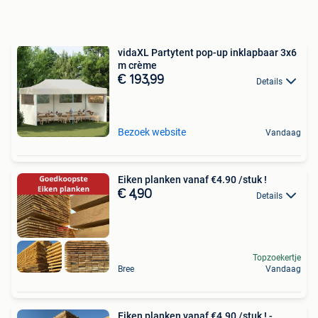
vidaXL Partytent pop-up inklapbaar 3x6
m crème
€ 193,99
Details
Bezoek website
Vandaag
Eiken planken vanaf €4.90 /stuk !
€ 4,90
Details
Topzoekertje
Bree
Vandaag
Eiken planken vanaf €4.90 /stuk ! -