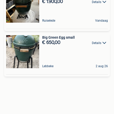
€ 1.900,00
Details
Ruiselede
Vandaag
Big Green Egg small
€ 650,00
Details
Lebbeke
2 aug 26