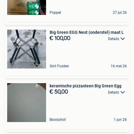
Poppel
27 jul 26
Big Green EGG Nest (onderstel) maat L
€ 100,00
Details
Sint-Truiden
16 mei 26
keramische pizzasteen Big Green Egg
€ 50,00
Details
Booischot
1 jun 26