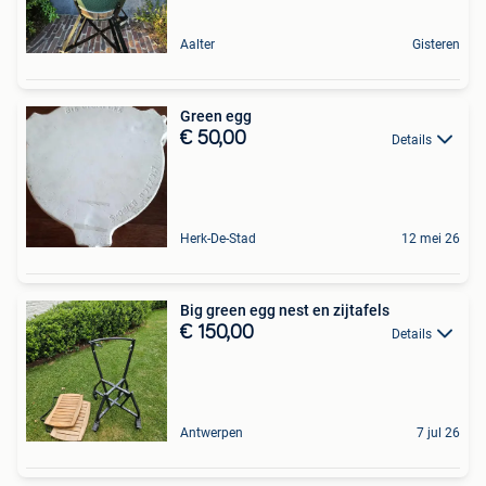
Aalter
Gisteren
Green egg
€ 50,00
Details
Herk-De-Stad
12 mei 26
Big green egg nest en zijtafels
€ 150,00
Details
Antwerpen
7 jul 26