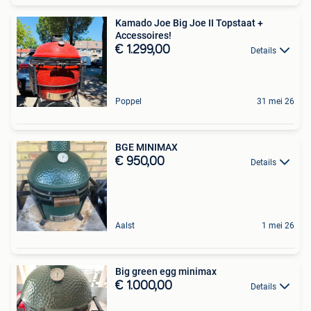
Kamado Joe Big Joe II Topstaat +
Accessoires!
€ 1.299,00
Details
Poppel
31 mei 26
BGE MINIMAX
€ 950,00
Details
Aalst
1 mei 26
Big green egg minimax
€ 1.000,00
Details