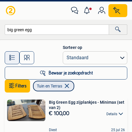
Tuin en Terras
Sorteer op
Alle afstanden…
Bewaar je zoekopdracht
Filters
Tuin en Terras
Big Green Egg zijplankjes - Minimax (set
van 2)
€ 100,00
Details
Diest
25 jul 26