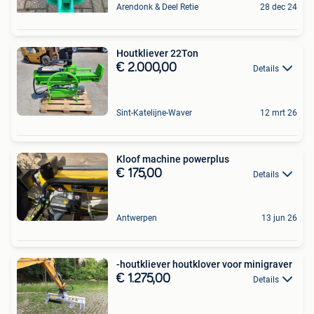
Arendonk & Deel Retie
28 dec 24
Houtkliever 22Ton
€ 2.000,00
Details
Sint-Katelijne-Waver
12 mrt 26
Kloof machine powerplus
€ 175,00
Details
Antwerpen
13 jun 26
-houtkliever houtklover voor minigraver
€ 1.275,00
Details