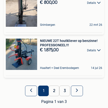
€ 800,00
Details
Grimbergen
22 mrt 26
NIEUWE 22T houtkliever op benzinne!
PROFESSIONEEL!!!
€ 1.875,00
Details
Haaltert + Deel Erembodegem
14 jul 26
1
2
3
Pagina 1 van 3