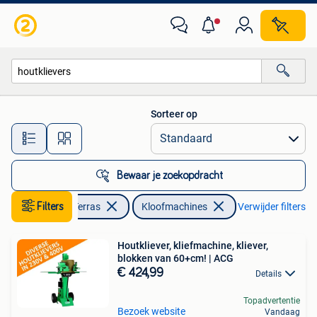
Kloofmachines
Sorteer op
Alle afstanden…
Bewaar je zoekopdracht
Filters
Tuin en Terras
Kloofmachines
Verwijder filters
Houtkliever, kliefmachine, kliever,
blokken van 60+cm! | ACG
€ 424,99
Details
Topadvertentie
Bezoek website
Vandaag