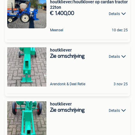
houtkliever/houtklover op cardan tractor
22ton
€ 1.400,00
Details
Meensel
10 dec 25
houtkliever
Zie omschrijving
Details
Arendonk & Deel Retie
3 nov 25
houtkliever
Zie omschrijving
Details