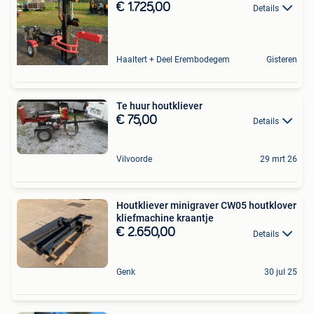
€ 1.725,00
Details
Haaltert + Deel Erembodegem
Gisteren
Te huur houtkliever
€ 75,00
Details
Vilvoorde
29 mrt 26
Houtkliever minigraver CW05 houtklover
kliefmachine kraantje
€ 2.650,00
Details
Genk
30 jul 25