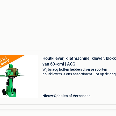
Houtkliever, kliefmachine, kliever, blok
van 60+cm! | ACG
Wij bij acg holten hebben diverse soorten
houtklievers is ons assortiment. Tot op de da
vandaag wordt er goed geluisterd naar de
ervaringen en de opmerkingen van onze klant
Deze informatie ver
Nieuw
Ophalen of Verzenden