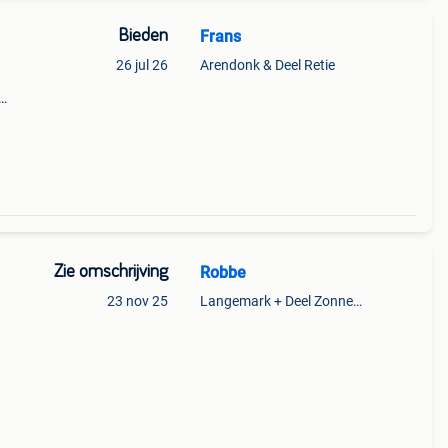
Bieden
Frans
26 jul 26
Arendonk & Deel Retie
f
Zie omschrijving
Robbe
23 nov 25
Langemark + Deel Zonnebeke
oor