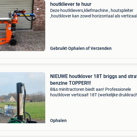
houtkliever te huur
Deze houtklievers,kliefmachine , houtspleiter
,houtklover kan zowel horizontaal als verticaa
onder 45° gebruikt worden voor brandhout to
lengte van 60 cm met een duwkracht van 12 t
Elektr
Gebruikt
Ophalen of Verzenden
NIEUWE houtklover 18T briggs and stra
benzine TOPPER!!!
B&s minitractoren biedt aan! Professionele
houtklover verticaal! 18T (werkelijke drukkrac
professionele briggs and stratton motor (gee
chineese rommel!) Benzine 98 op onderstel to
50 km/u
Ophalen