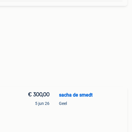
€ 300,00
sacha de smedt
5 jun 26
Geel