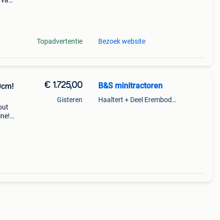
g van
en.
Topadvertentie
Bezoek website
€ 1.725,00
B&S minitractoren
0cm!
Gisteren
Haaltert + Deel Erembodegem
out
ine!
nzin