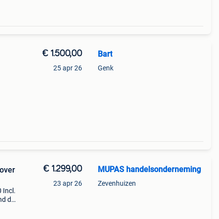
€ 1.500,00
Bart
25 apr 26
Genk
€ 1.299,00
MUPAS handelsonderneming
lover
23 apr 26
Zevenhuizen
 Incl.
nd dit
er op