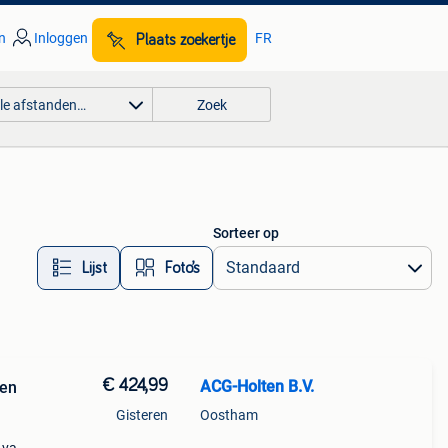
n
Inloggen
FR
Plaats zoekertje
lle afstanden…
Zoek
Sorteer op
Lijst
Foto’s
€ 424,99
ACG-Holten B.V.
ken
Gisteren
Oostham