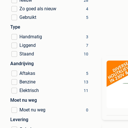
Nieuw
28
Zo goed als nieuw
4
Gebruikt
5
Type
Handmatig
3
Liggend
7
Staand
10
Aandrijving
Aftakas
5
Benzine
13
Elektrisch
11
Moet nu weg
Moet nu weg
0
Levering