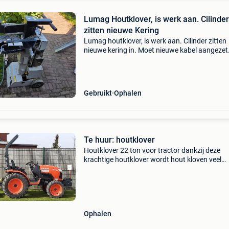
Lumag Houtklover, is werk aan. Cilinder
zitten nieuwe Kering
Lumag houtklover, is werk aan. Cilinder zitten
nieuwe kering in. Moet nieuwe kabel aangezet
worden hydro olie gevuld worden bieden vana
€299,00 zo weg graag bellen 0031646169868
woonplaats haper
Gebruikt
Ophalen
Te huur: houtklover
Houtklover 22 ton voor tractor dankzij deze
krachtige houtklover wordt hout kloven veel
gemakkelijker. De machine werd ontworpen v
een naadloze integratie met nagenoeg elke
tuinbouwtractor. U heeft
Ophalen