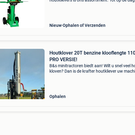
houtklievers is ons assortiment. Tot op de da
vandaag wordt er goed geluisterd naar de
ervaringen en de opmerkingen van onze klant
Deze informatie ver
Nieuw
Ophalen of Verzenden
Houtklover 20T benzine klooflengte 11
PRO VERSIE!
B&s minitractoren biedt aan! Wilt u snel veel h
kloven? Dan is de krafter houtkliever uw mach
Houtklover 20 ton op benzine!! Klooflengte tot
110cm uniek in zijn gamma! Met 1 cylinder be
Ophalen