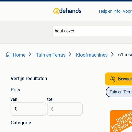
Help en info
Voor
61 res
Home
Tuin en Terras
Kloofmachines
Verfijn resultaten
Bewaar
Prijs
Tuin en Terr
van
tot
€
€
Categorie