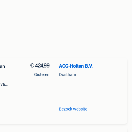
€ 424,99
ACG-Holten B.V.
ken
Gisteren
Oostham
g van
en.
Bezoek website