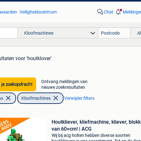
waarden
Veiligheidscentrum
Chat
Meldinge
Kloofmachines
A
ultaten
voor 'houtklover'
Ontvang meldingen van
 je zoekopdracht
nieuwe zoekresultaten
as
Kloofmachines
Verwijder filters
Houtkliever, kliefmachine, kliever, blok
van 60+cm! | ACG
Wij bij acg holten hebben diverse soorten