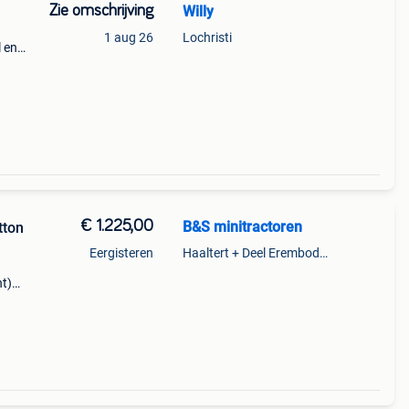
Zie omschrijving
Willy
1 aug 26
Lochristi
l en
t een
on.
€ 1.225,00
B&S minitractoren
tton
Eergisteren
Haaltert + Deel Erembodegem
ht)
n
t max