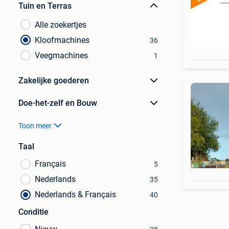
Tuin en Terras
Alle zoekertjes
Kloofmachines
36
Veegmachines
1
Zakelijke goederen
Doe-het-zelf en Bouw
Toon meer
Taal
Français
5
Nederlands
35
Nederlands & Français
40
Conditie