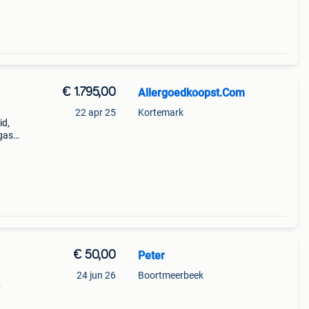
€ 1.795,00
Allergoedkoopst.Com
22 apr 25
Kortemark
id,
gas
n 35
€ 50,00
Peter
24 jun 26
Boortmeerbeek
tale