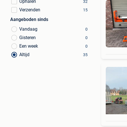
Ophalen
32
Verzenden
15
Aangeboden sinds
Vandaag
0
Gisteren
0
Een week
0
Altijd
35