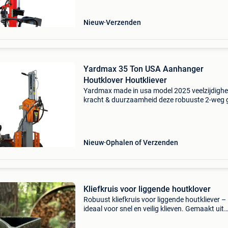
Nieuw
Verzenden
Yardmax 35 Ton USA Aanhanger
Houtklover Houtkliever
Yardmax made in usa model 2025 veelzijdighe
kracht & duurzaamheid deze robuuste 2-weg 
houtklover met een indrukwekkende kracht va
ton is uitgerust met tal van standaard
ontwerpverbeteri
Nieuw
Ophalen of Verzenden
Kliefkruis voor liggende houtklover
Robuust kliefkruis voor liggende houtkliever –
ideaal voor snel en veilig klieven. Gemaakt uit
hoogwaardig staal past op de meeste horizon
houtklovers – eenvoudig over splijtbeitel te