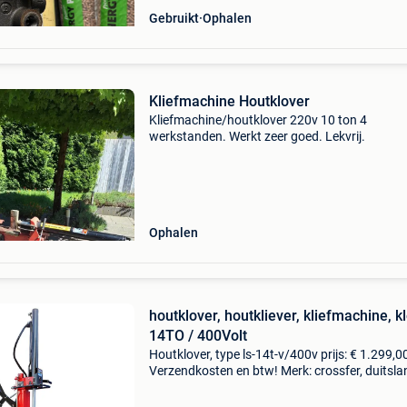
Gebruikt
Ophalen
Kliefmachine Houtklover
Kliefmachine/houtklover 220v 10 ton 4
werkstanden. Werkt zeer goed. Lekvrij.
Ophalen
houtklover, houtkliever, kliefmachine, k
14TO / 400Volt
Houtklover, type ls-14t-v/400v prijs: € 1.299,00
Verzendkosten en btw! Merk: crossfer, duitsla
is de uiterst professionele 14 ton ton houtklov
400v van crossfer! Robuuste 14 ton