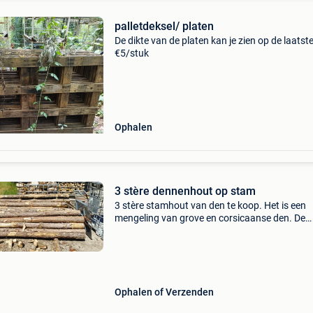
palletdeksel/ platen
De dikte van de platen kan je zien op de laatst
€5/stuk
Ophalen
3 stère dennenhout op stam
3 stère stamhout van den te koop. Het is een
mengeling van grove en corsicaanse den. De
stammen zijn 3m lang. De prijs is €50 per stère
€150 in totaal. Het hout is ongeveer 6 maand
Ophalen of Verzenden