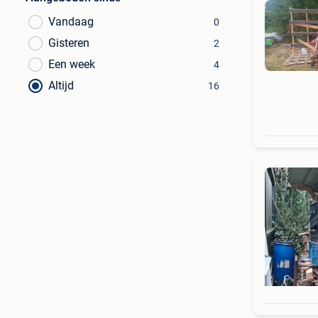
Vandaag
0
Gisteren
2
Een week
4
Altijd
16