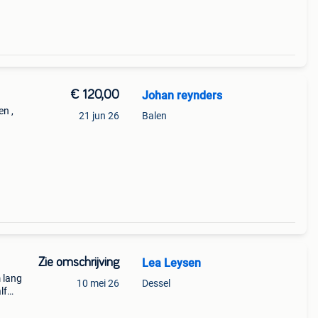
€ 120,00
Johan reynders
en ,
21 jun 26
Balen
Zie omschrijving
Lea Leysen
 lang
10 mei 26
Dessel
lf
e koop
cm