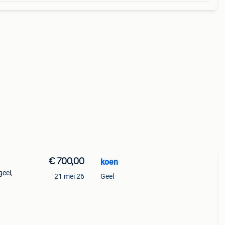
€ 700,00
koen
eel,
21 mei 26
Geel