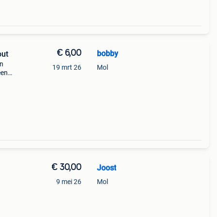
€ 6,00
bobby
out
an
19 mrt 26
Mol
een
voor
€ 30,00
Joost
9 mei 26
Mol