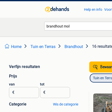
Help en info
Voor
16 resultat
Home
Tuin en Terras
Brandhout
Verfijn resultaten
Bewaar
Prijs
Tuin en Terr
van
tot
€
€
Categorie
Wis de categorie