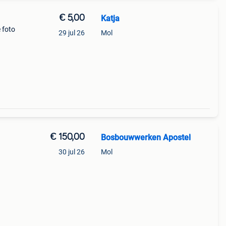
€ 5,00
Katja
e foto
29 jul 26
Mol
€ 150,00
Bosbouwwerken Apostel
30 jul 26
Mol
, dus
en ge