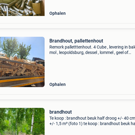
Ophalen
Brandhout, pallettenhout
Remork palletttenhout. 4 Cube , levering in bal
mol , leopoldsburg, dessel , lommel , geel of
omstreken.
Ophalen
brandhout
Te koop : brandhout beuk half droog +/- 40 cm
+/- 1,5 m³ (foto 1) te koop : brandhout beuk ha
droog +/- 40 cm lang grote blokken (foto 2) t
: brandhout paletten en afbraakhout 40 - 45 