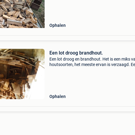
Ophalen
Een lot droog brandhout.
Een lot droog en brandhout. Het is een miks v
houtsoorten, het meeste ervan is verzaagd. E
alles zal nog niet op de foto&#39;s staan.
Ophalen