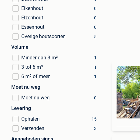
Eikenhout
0
Elzenhout
0
Essenhout
0
Overige houtsoorten
5
Volume
Minder dan 3 m³
1
3 tot 6 m³
1
6 m³ of meer
1
Moet nu weg
Moet nu weg
0
Levering
Ophalen
15
Verzenden
3
Aangeboden sinds