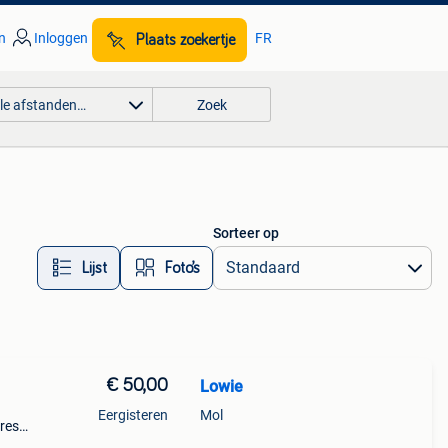
n
Inloggen
FR
Plaats zoekertje
lle afstanden…
Zoek
Sorteer op
Lijst
Foto’s
€ 50,00
Lowie
Eergisteren
Mol
eresse