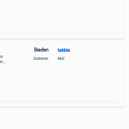
Bieden
takkie
an
Gisteren
Mol
en