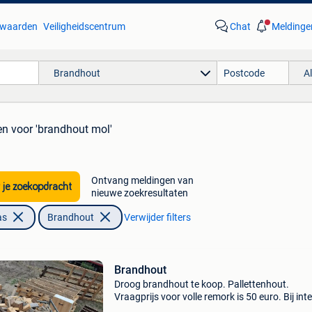
waarden
Veiligheidscentrum
Chat
Meldinge
Brandhout
A
en
voor 'brandhout mol'
Ontvang meldingen van
 je zoekopdracht
nieuwe zoekresultaten
as
Brandhout
Verwijder filters
Brandhout
Droog brandhout te koop. Pallettenhout.
Vraagprijs voor volle remork is 50 euro. Bij int
bel of stuur naar 0491/080814