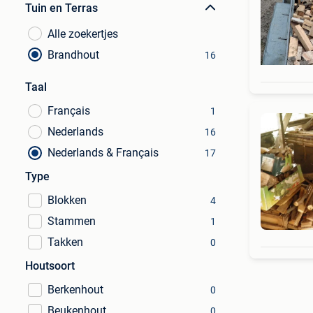
Tuin en Terras
Alle zoekertjes
Brandhout
16
Taal
Français
1
Nederlands
16
Nederlands & Français
17
Type
Blokken
4
Stammen
1
Takken
0
Houtsoort
Berkenhout
0
Beukenhout
0