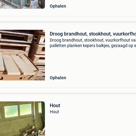
Ophalen
Droog brandhout, stookhout, vuurkorfh
Droog brandhout, stookhout, vuurkorfhout v
palletten planken kepers balkjes, gezaagd op 
36 cm lengte en in bananendozen gestapeld.
Allemaal massief, droog, nagelvrij brandhout 
houtkachel vu
Ophalen
Hout
Hout