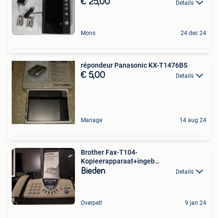
€ 25,00
Details
Mons
24 dec 24
répondeur Panasonic KX-T1476BS
€ 5,00
Details
Manage
14 aug 24
Brother Fax-T104-
Kopieerapparaat+ingeb
telefoon+antwoord app
Bieden
Details
Overpelt
9 jan 24