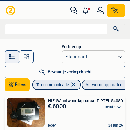
Antwoordapparaten
Sorteer op
Alle afstanden…
Bewaar je zoekopdracht
Filters
Telecommunicatie
Antwoordapparaten
NIEUW antwoordapparaat TIPTEL 540SD
€ 60,00
Details
Ieper
24 jun 26