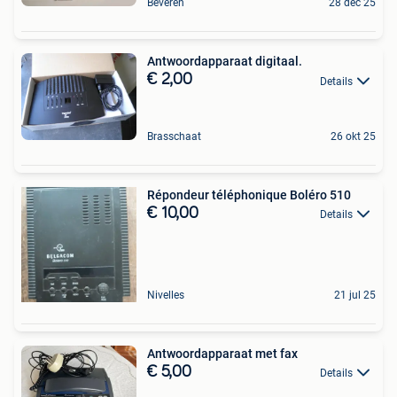
Beveren
28 dec 25
Antwoordapparaat digitaal.
€ 2,00
Details
Brasschaat
26 okt 25
Répondeur téléphonique Boléro 510
€ 10,00
Details
Nivelles
21 jul 25
Antwoordapparaat met fax
€ 5,00
Details