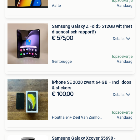
Topzoekertje
Aalter
Vandaag
Samsung Galaxy Z Fold5 512GB wit (met
diagnostisch rapport!)
€ 575,00
Details
Topzoekertje
Gentbrugge
Vandaag
iPhone SE 2020 zwart 64 GB – Incl. doos
& stickers
€ 100,00
Details
Topzoekertje
Houthalen+ Deel Van Zonhoven En Zolder
Vandaag
Samsung Galaxy Xcover S5690 -