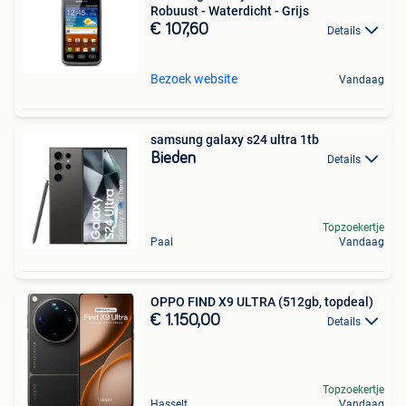
Robuust - Waterdicht - Grijs
€ 107,60
Details
Bezoek website
Vandaag
samsung galaxy s24 ultra 1tb
Bieden
Details
Topzoekertje
Paal
Vandaag
OPPO FIND X9 ULTRA (512gb, topdeal)
€ 1.150,00
Details
Topzoekertje
Hasselt
Vandaag