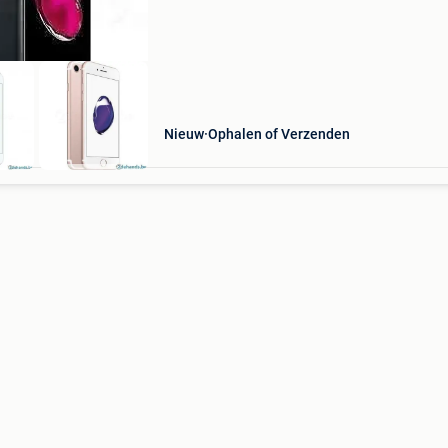
de krachtige a-10 fusion chip is de iphone 7 pl
twee keer
Nieuw
Ophalen of Verzenden