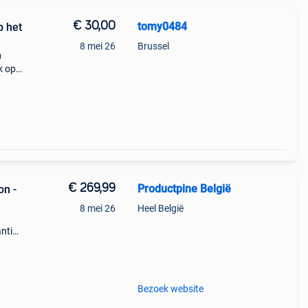
€ 30,00
tomy0484
p het
8 mei 26
Brussel
0
k op
hone
ple i
€ 269,99
Productpine België
on -
8 mei 26
Heel België
ntie.
tis
Bezoek website