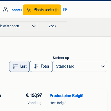
n
Inloggen
FR
Plaats zoekertje
lle afstanden…
Zoek
Sorteer op
Lijst
Foto’s
€ 188,97
Productpine België
 -
Vandaag
Heel België