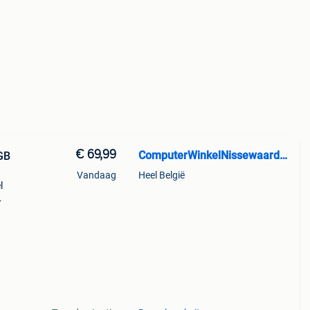
€ 69,99
ComputerWinkelNissewaard.nl
GB
Vandaag
Heel België
l
bracht