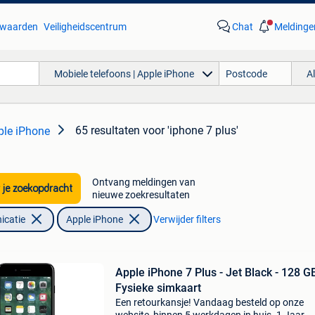
waarden
Veiligheidscentrum
Chat
Meldinge
Mobiele telefoons | Apple iPhone
A
65 resultaten
voor 'iphone 7 plus'
ple iPhone
Ontvang meldingen van
 je zoekopdracht
nieuwe zoekresultaten
icatie
Apple iPhone
Verwijder filters
Apple iPhone 7 Plus - Jet Black - 128 GB
Fysieke simkaart
Een retourkansje! Vandaag besteld op onze