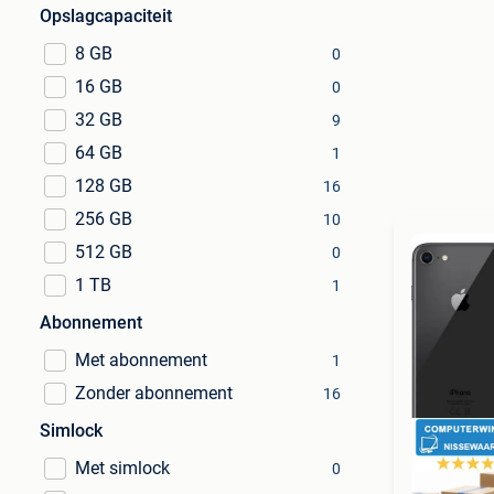
Opslagcapaciteit
8 GB
0
16 GB
0
32 GB
9
64 GB
1
128 GB
16
256 GB
10
512 GB
0
1 TB
1
Abonnement
Met abonnement
1
Zonder abonnement
16
Simlock
Met simlock
0