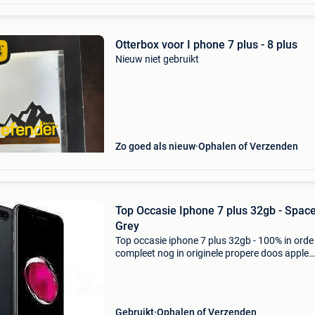
Otterbox voor I phone 7 plus - 8 plus
Nieuw niet gebruikt
Zo goed als nieuw
Ophalen of Verzenden
Top Occasie Iphone 7 plus 32gb - Spac
Grey
Top occasie iphone 7 plus 32gb - 100% in orde
compleet nog in originele propere doos apple
garantie tot 28/05/2018 iphone 7 plus 32gb 
( space grey ) bezoek ook hiervoor onze websi
))) ----
Gebruikt
Ophalen of Verzenden