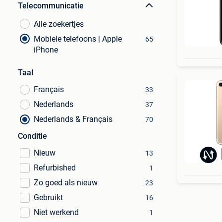
Telecommunicatie
Alle zoekertjes
Mobiele telefoons | Apple
65
iPhone
Taal
Français
33
Nederlands
37
Nederlands & Français
70
Conditie
Nieuw
13
Refurbished
1
Zo goed als nieuw
23
Gebruikt
16
Niet werkend
1