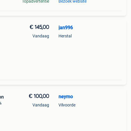
Topadvertentie
Bezoek website
€ 145,00
jan996
Vandaag
Herstal
€ 100,00
neymo
on
%
Vandaag
Vilvoorde