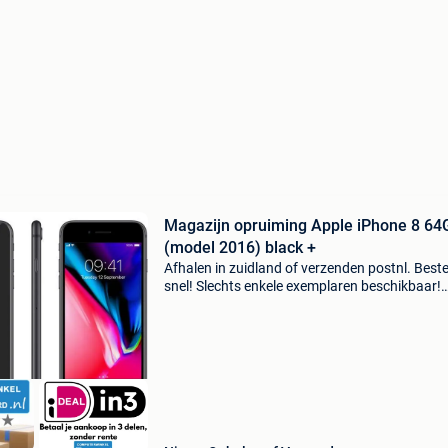
Magazijn opruiming Apple iPhone 8 64
(model 2016) black +
Afhalen in zuidland of verzenden postnl. Beste
snel! Slechts enkele exemplaren beschikbaar!
Op=op iphone 8 zwart is één van de nieuwste
iphones van apple en werd tegelijkertijd uitge
met de iph