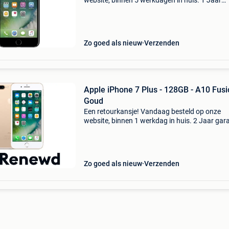
website, binnen 5 werkdagen in huis. 1 Jaar
garantie. Gratis verzending boven de €20. Be
voorraad. Niet tevreden? Retourneren kan gra
binnen 30
Zo goed als nieuw
Verzenden
Apple iPhone 7 Plus - 128GB - A10 Fusi
Goud
Een retourkansje! Vandaag besteld op onze
website, binnen 1 werkdag in huis. 2 Jaar gara
Gratis verzending boven de €20. Beperkte
voorraad. Niet tevreden? Retourneren kan gra
binnen 30 da
Zo goed als nieuw
Verzenden