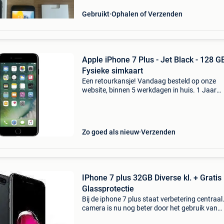
Gebruikt
Ophalen of Verzenden
Apple iPhone 7 Plus - Jet Black - 128 GB
Fysieke simkaart
Een retourkansje! Vandaag besteld op onze
website, binnen 5 werkdagen in huis. 1 Jaar
garantie. Gratis verzending boven de €20. Be
voorraad. Niet tevreden? Retourneren kan gra
binnen 30
Zo goed als nieuw
Verzenden
IPhone 7 plus 32GB Diverse kl. + Gratis
Glassprotectie
Bij de iphone 7 plus staat verbetering centraal
camera is nu nog beter door het gebruik van
nieuwe camerasystemen en twee camera’s. D