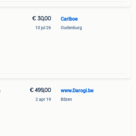
€ 30,00
Cariboe
10 jul 26
Oudenburg
€ 499,00
www.Darogi.be
e
2 apr 19
Bilzen
zwart
de (((