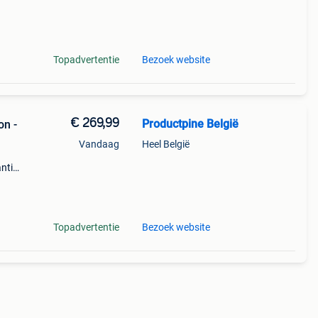
perkte
tis
Topadvertentie
Bezoek website
€ 269,99
Productpine België
on -
Vandaag
Heel België
ntie.
tis
Topadvertentie
Bezoek website