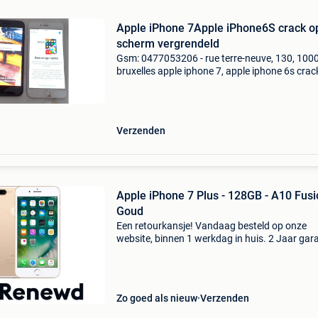
Apple iPhone 7Apple iPhone6S crack o
scherm vergrendeld
Gsm: 0477053206 - rue terre-neuve, 130, 100
bruxelles apple iphone 7, apple iphone 6s crac
het scherm blokkeer beide voor €30. Apple ip
6s plus a1687 barst op het scherm blokkeer ap
Verzenden
Apple iPhone 7 Plus - 128GB - A10 Fusi
Goud
Een retourkansje! Vandaag besteld op onze
website, binnen 1 werkdag in huis. 2 Jaar gara
Gratis verzending boven de €20. Beperkte
voorraad. Niet tevreden? Retourneren kan gra
binnen 30 da
Zo goed als nieuw
Verzenden