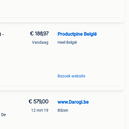
€ 188,97
Productpine België
 -
Vandaag
Heel België
perkte
tis
Bezoek website
€ 579,00
www.Darogi.be
12 mrt 19
Bilzen
. De
oor