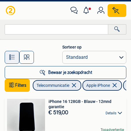
Mobiele telefoons | Apple iPhone
Sorteer op
Alle afstanden…
Bewaar je zoekopdracht
Filters
Telecommunicatie
Apple iPhone
90
iPhone 16 128GB - Blauw - 12mnd
garantie
€ 519,00
Details
Topadvertentie