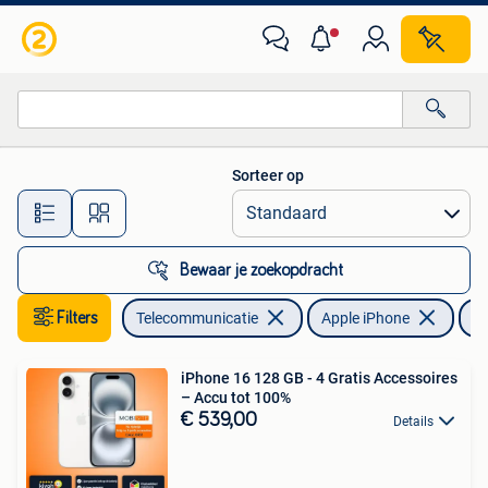
Mobiele telefoons | Apple iPhone
Sorteer op
Alle afstanden…
Bewaar je zoekopdracht
Filters
Telecommunicatie
Apple iPhone
1
iPhone 16 128 GB - 4 Gratis Accessoires
– Accu tot 100%
€ 539,00
Details