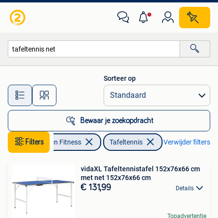
Tafeltennis
Sorteer op
Alle afstanden…
Bewaar je zoekopdracht
Filters
Sport en Fitness
Tafeltennis
Verwijder filters
vidaXL Tafeltennistafel 152x76x66 cm
met net 152x76x66 cm
€ 131,99
Details
Topadvertentie