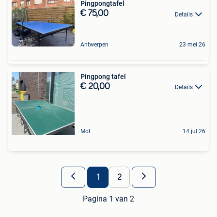
Pingpongtafel
€ 75,00
Details
Antwerpen
23 mei 26
Pingpong tafel
€ 20,00
Details
Mol
14 jul 26
1
2
Pagina 1 van 2