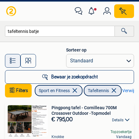
Tafeltennis
Sorteer op
Alle afstanden…
Bewaar je zoekopdracht
Filters
Sport en Fitness
Tafeltennis
Verwijder
Pingpong tafel - Cornilleau 700M
Crossover Outdoor -Topmodel
€ 795,00
Details
Topzoekertje
Knokke
Vandaag