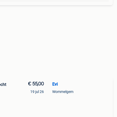
€ 55,00
Evi
ocht
19 jul 26
Wommelgem