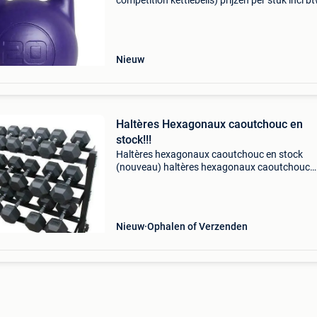
competition kettlebells) prijzen per stuk incl b
4kg €63,53 8kg €45,38 10kg €48,40 12kg €54
14kg €63,53 16kg €72,60 20kg &
Nieuw
Haltères Hexagonaux caoutchouc en
stock!!!
Haltères hexagonaux caoutchouc en stock
(nouveau) haltères hexagonaux caoutchouc
disponible en augmentation par 1kg de 1 à 10
augmentation par 2kg de 2kg à 40kg
augmentation par 2,5kg de 5kg à 40kg
Nieuw
Ophalen of Verzenden