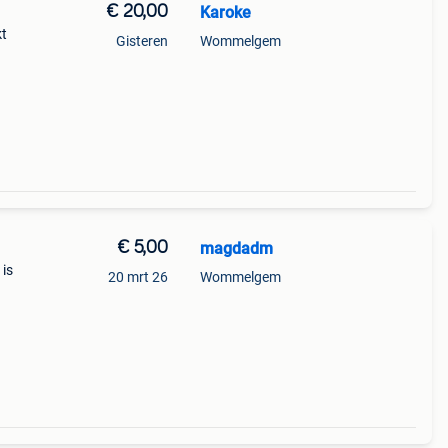
€ 20,00
Karoke
kt
Gisteren
Wommelgem
€ 5,00
magdadm
 is
20 mrt 26
Wommelgem