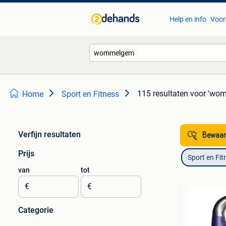
Help en info
Voor
115 resultaten
voor 'wo
Home
Sport en Fitness
Verfijn resultaten
Bewaar
Prijs
Sport en Fit
van
tot
€
€
Categorie