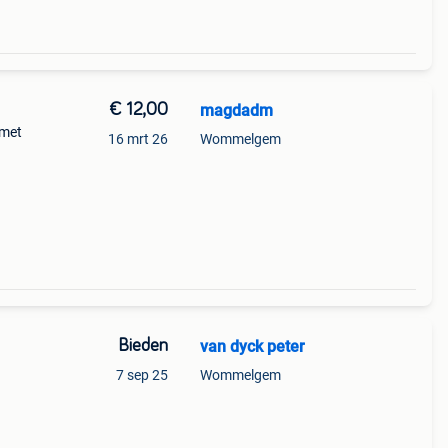
€ 12,00
magdadm
 met
16 mrt 26
Wommelgem
Bieden
van dyck peter
7 sep 25
Wommelgem