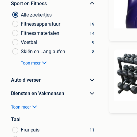
Sport en Fitness
Alle zoekertjes
Fitnessapparatuur
19
Fitnessmaterialen
14
Voetbal
9
Skiën en Langlaufen
8
Toon meer
Auto diversen
Diensten en Vakmensen
Toon meer
Taal
Français
11