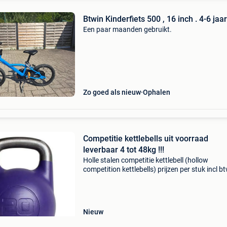
Btwin Kinderfiets 500 , 16 inch . 4-6 jaar
Een paar maanden gebruikt.
Zo goed als nieuw
Ophalen
Competitie kettlebells uit voorraad
leverbaar 4 tot 48kg !!!
Holle stalen competitie kettlebell (hollow
competition kettlebells) prijzen per stuk incl b
4kg €63,53 8kg €45,38 10kg €48,40 12kg €54
14kg €63,53 16kg €72,60 20kg &
Nieuw