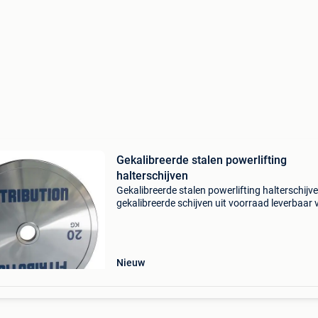
Gekalibreerde stalen powerlifting
halterschijven
Gekalibreerde stalen powerlifting halterschijv
gekalibreerde schijven uit voorraad leverbaar 
0,25kg tot 25kg!!! Verchroomd
gewichtsaanduiding in de internationale
kleurcodering schijven vanaf 5k
Nieuw