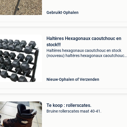
Gebruikt
Ophalen
Haltères Hexagonaux caoutchouc en
stock!!!
Haltères hexagonaux caoutchouc en stock
(nouveau) haltères hexagonaux caoutchouc
disponible en augmentation par 1kg de 1 à 10
augmentation par 2kg de 2kg à 40kg
augmentation par 2,5kg de 5kg à 40kg
Nieuw
Ophalen of Verzenden
Te koop : rollerscates.
Bruine rollerscates maat 40-41.