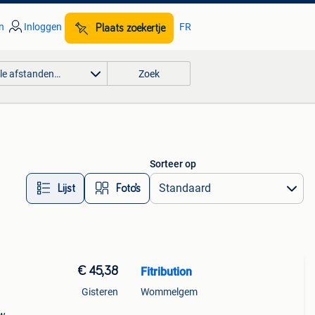
n
Inloggen
FR
Plaats zoekertje
lle afstanden…
Zoek
Sorteer op
Lijst
Foto’s
€ 45,38
Fitribution
Gisteren
Wommelgem