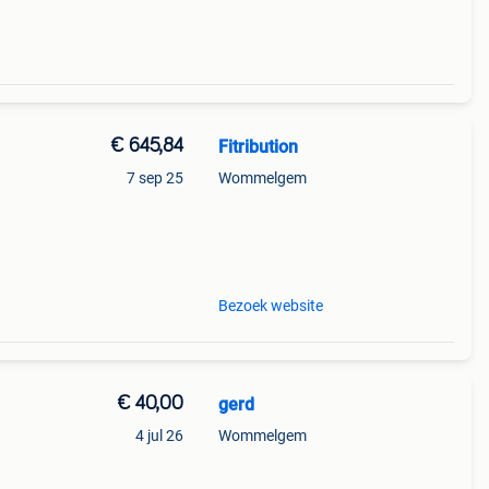
€ 645,84
Fitribution
7 sep 25
Wommelgem
kg
Bezoek website
€ 40,00
gerd
4 jul 26
Wommelgem