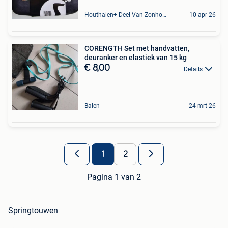
Houthalen+ Deel Van Zonhoven En Zolder
10 apr 26
CORENGTH Set met handvatten,
deuranker en elastiek van 15 kg
€ 8,00
Details
Balen
24 mrt 26
1
2
Pagina 1 van 2
Springtouwen