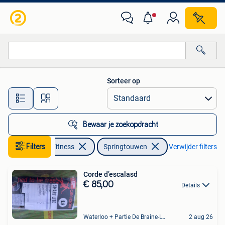
Springtouwen
Sorteer op
Alle afstanden…
Bewaar je zoekopdracht
Sport en Fitness
Filters
Springtouwen
Verwijder filters
Corde d’escalasd
€ 85,00
Details
Waterloo + Partie De Braine-L'Alleud, De Ohain
2 aug 26