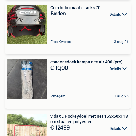
Ccm helm maat s tacks 70
Bieden
Details
Erps-Kwerps
3 aug 26
condensdoek kampa ace air 400 (pro)
€ 10,00
Details
Ichtegem
1 aug 26
vidaXL Hockeydoel met net 153x60x118
cm staal en polyester
€ 124,99
Details