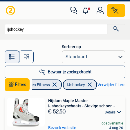
IJshockey
Sorteer op
Alle afstanden…
Bewaar je zoekopdracht
Filters
Sport en Fitness
IJshockey
Verwijder filters
Nijdam Maple Master -
IJshockeyschaats - Stevige schoen -
€ 52,50
Details
Topadvertentie
Bezoek website
4 aug 26