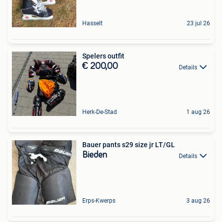
Hasselt
23 jul 26
Spelers outfit
€ 200,00
Details
Herk-De-Stad
1 aug 26
Bauer pants s29 size jr LT/GL
Bieden
Details
Erps-Kwerps
3 aug 26