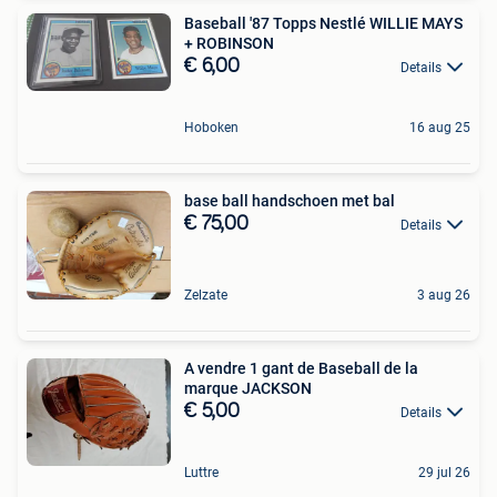
Baseball '87 Topps Nestlé WILLIE MAYS
+ ROBINSON
€ 6,00
Details
Hoboken
16 aug 25
base ball handschoen met bal
€ 75,00
Details
Zelzate
3 aug 26
A vendre 1 gant de Baseball de la
marque JACKSON
€ 5,00
Details
Luttre
29 jul 26