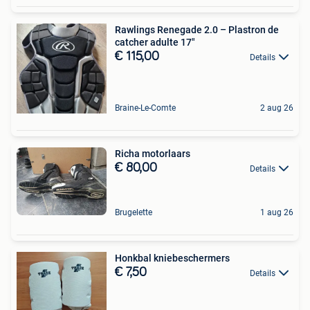
Rawlings Renegade 2.0 – Plastron de
catcher adulte 17"
€ 115,00
Details
Braine-Le-Comte
2 aug 26
Richa motorlaars
€ 80,00
Details
Brugelette
1 aug 26
Honkbal kniebeschermers
€ 7,50
Details