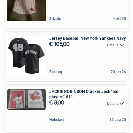
Zelzate
4 okt 25
Jersey Baseball New York Yankees Navy
€ 105,00
Details
Flobecq
20 jun 26
JACKIE ROBINSON Cracker Jack "ball
players" #11
€ 8,00
Details
Hoboken
16 aug 25