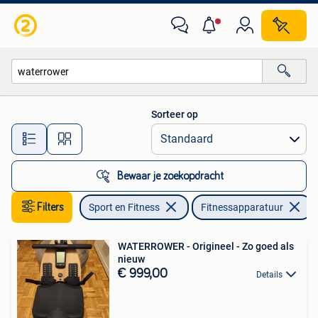
Fitnessapparatuur
Sorteer op
Alle afstanden…
Bewaar je zoekopdracht
Filters
Sport en Fitness
Fitnessapparatuur
V
WATERROWER - Origineel - Zo goed als
nieuw
€ 999,00
Details