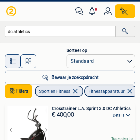
Fitnessapparatuur
Sorteer op
Alle afstanden…
Bewaar je zoekopdracht
Filters
Sport en Fitness
Fitnessapparatuur
V
Crosstrainer L.A. Sprint 3.0 DC Athletics
€ 400,00
Details
Topzoekertje