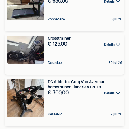
€ 650,00
Details
Zonnebeke
6 jul 26
Crosstrainer
€ 125,00
Details
Desselgem
30 jul 26
DC Athletics Greg Van Avermaet
hometrainer Flandrien I 2019
€ 300,00
Details
Kessel-Lo
7 jul 26