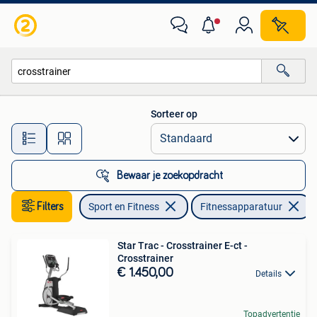
Fitnessapparatuur
Sorteer op
Alle afstanden…
Bewaar je zoekopdracht
Filters
Sport en Fitness
Fitnessapparatuur
V
Star Trac - Crosstrainer E-ct -
Crosstrainer
€ 1.450,00
Details
Topadvertentie