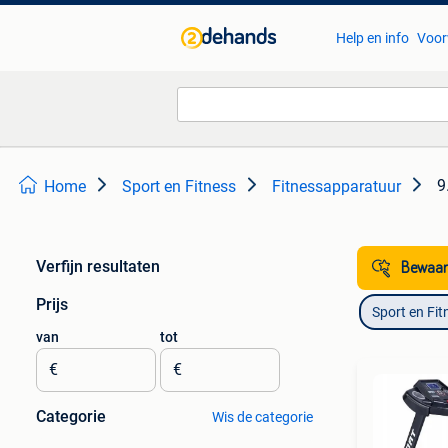
Help en info
Voor
9
Home
Sport en Fitness
Fitnessapparatuur
Verfijn resultaten
Bewaar
Prijs
Sport en Fit
van
tot
€
€
Categorie
Wis de categorie