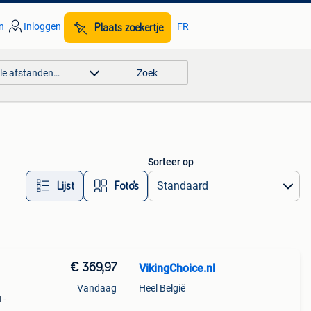
n
Inloggen
FR
Plaats zoekertje
lle afstanden…
Zoek
Sorteer op
Lijst
Foto’s
€ 369,97
VikingChoice.nl
Vandaag
Heel België
 -