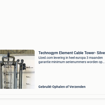
Technogym Element Cable Tower- Silve
Uzed.com levering in heel europa 3 maanden
garantie minimum serienummers worden op
aanvraag meegedeeld al onze toestellen zijn
grondig gekuist en refurbished extra informati
nodig ? Wij antwoorden he
Gebruikt
Ophalen of Verzenden