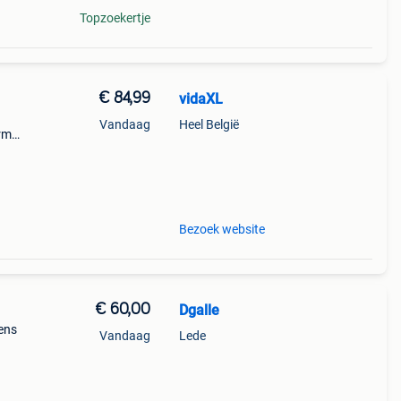
Topzoekertje
€ 84,99
vidaXL
Vandaag
Heel België
erm
zadel
Bezoek website
€ 60,00
Dgalle
dens
Vandaag
Lede