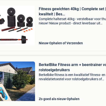
Fitness gewichten 40kg | Complete set |
kwaliteit | Bes...
Complete halterset 40kg - verstelbaar voor thu
nieuw! Nieuw product - direct leverbaar uit
voorraad. - Verstelbaar tot 40 kg - ideaal voor
beginners: 16 gewichten (4x1.25Kg, 4x2.5Kg,
8x3kg) - incl
Nieuw
Ophalen of Verzenden
BerkelBike Fitness arm + beentrainer v
rolstoelgebruikers
Berkelbike fitness is een kwalitatief fitness- en
revalidatietoestel voor rolstoelgebruikers of
personen met een beperkte mobiliteit. Het toes
laat zowel arm- als beentraining toe en is gesc
vo
Zo goed als nieuw
Ophalen