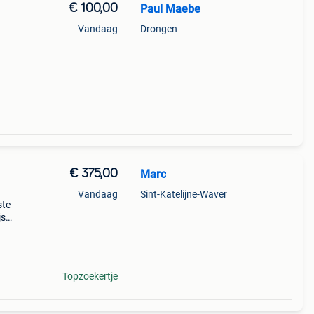
€ 100,00
Paul Maebe
Vandaag
Drongen
€ 375,00
Marc
Vandaag
Sint-Katelijne-Waver
ste
js
aar
r
Topzoekertje