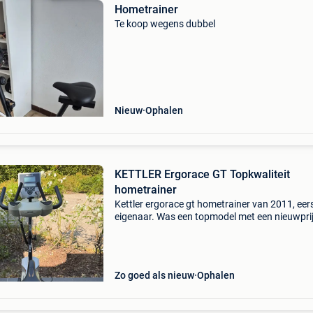
Hometrainer
Te koop wegens dubbel
Nieuw
Ophalen
KETTLER Ergorace GT Topkwaliteit
hometrainer
Kettler ergorace gt hometrainer van 2011, eer
eigenaar. Was een topmodel met een nieuwpri
van 1579€ originele factuur aanwezig. Bouwj
2011, slechts 340 gebruiksuren, 11766 km,zee
goed on
Zo goed als nieuw
Ophalen