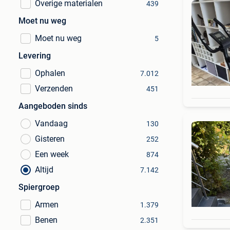
Overige materialen
439
Moet nu weg
Moet nu weg
5
Levering
Ophalen
7.012
Verzenden
451
Aangeboden sinds
Vandaag
130
Gisteren
252
Een week
874
Altijd
7.142
Spiergroep
Armen
1.379
Benen
2.351