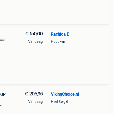
€ 150,00
Rachida E
taat
Vandaag
Hoboken
€ 205,96
VikingChoice.nl
=OP
Vandaag
Heel België
d,