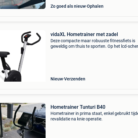
Zo goed als nieuw
Ophalen
vidaXL Hometrainer met zadel
Deze compacte maar robuuste fitnessfiets is
geweldig om thuis te sporten. Op het lcd-sch
vind je alle relevante informatie, inclusief tijd,
snelheid, afstand en verbrande calorieën. Het 
is vo
Nieuw
Verzenden
Hometrainer Tunturi B40
Hometrainer in prima staat, enkel gebruikt tij
revalidatie na knie operatie.