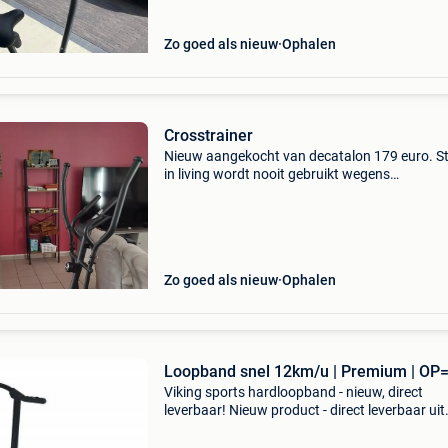
Zo goed als nieuw
Ophalen
Crosstrainer
Nieuw aangekocht van decatalon 179 euro. S
in living wordt nooit gebruikt wegens
gezondheidsproblemen
Zo goed als nieuw
Ophalen
Loopband snel 12km/u | Premium | OP
Viking sports hardloopband - nieuw, direct
leverbaar! Nieuw product - direct leverbaar uit
voorraad. - Krachtige 2 pk motor (piek 3 pk),
snelheid tot 12 km/u - lcd-scherm: tijd, snelhei