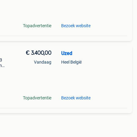
s,
Topadvertentie
Bezoek website
€ 3.400,00
Uzed
 3
Vandaag
Heel België
n
Topadvertentie
Bezoek website