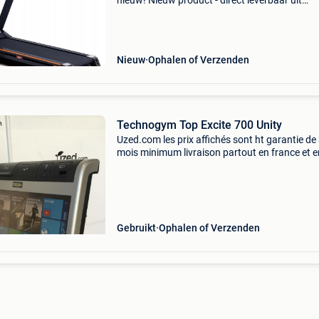
nieuw! Nieuw product - direct leverbaar uit
voorraad. - Motor: 3 pk continu (5 pk piek) -
snelheid tot 19 km/u - 12 trainingsprogramma'
hellingshoek
Nieuw
Ophalen of Verzenden
Technogym Top Excite 700 Unity
Uzed.com les prix affichés sont ht garantie de
mois minimum livraison partout en france et e
europe les numéros de série sont fournis sur
demande toutes nos machines sont
reconditionnées et nettoyé
Gebruikt
Ophalen of Verzenden