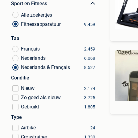
Sport en Fitness
Alle zoekertjes
Fitnessapparatuur
9.459
Taal
Français
2.459
Nederlands
6.068
Nederlands & Français
8.527
Conditie
Nieuw
2.174
Zo goed als nieuw
3.725
Gebruikt
1.805
Type
Airbike
24
Crosstrainer
1.330