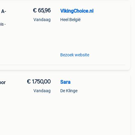
€ 65,96
VikingChoice.nl
 A-
Vandaag
Heel België
is -
Bezoek website
€ 1.750,00
Sara
oor
Vandaag
De Klinge
tel
hikt