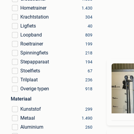
Hometrainer
1.430
Krachtstation
304
Ligfiets
40
Loopband
809
Roeitrainer
199
Spinningfiets
218
Stepapparaat
194
Stoelfiets
67
Trilplaat
236
Overige typen
918
Materiaal
Kunststof
299
Metaal
1.490
Aluminium
260