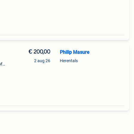
ij
€ 200,00
Philip Masure
2 aug 26
Herentals
of
,
 zijn