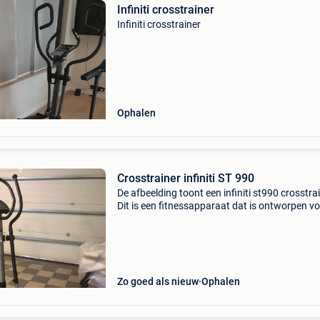
Infiniti crosstrainer
Infiniti crosstrainer
Ophalen
Crosstrainer infiniti ST 990
De afbeelding toont een infiniti st990 crosstrai
Dit is een fitnessapparaat dat is ontworpen v
cardio- en total body workouts. In prima staat
Weinig gebruikt. Is een tamelijk groot machine.
Zo goed als nieuw
Ophalen