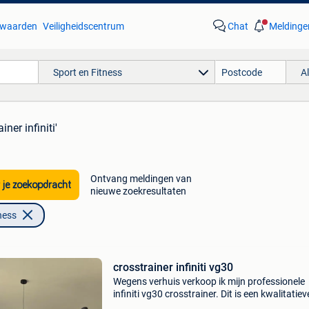
waarden
Veiligheidscentrum
Chat
Meldinge
Sport en Fitness
A
iner infiniti'
Ontvang meldingen van
 je zoekopdracht
nieuwe zoekresultaten
ness
crosstrainer infiniti vg30
Wegens verhuis verkoop ik mijn professionele
infiniti vg30 crosstrainer. Dit is een kwalitatiev
crosstrainer van professioneel niveau, hetzelf