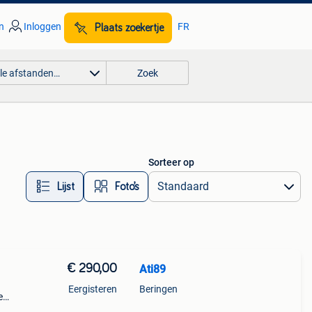
n
Inloggen
FR
Plaats zoekertje
lle afstanden…
Zoek
Sorteer op
Lijst
Foto’s
€ 290,00
Ati89
Eergisteren
Beringen
e
de