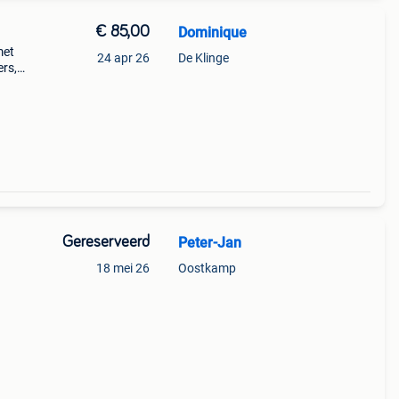
€ 85,00
Dominique
met
24 apr 26
De Klinge
ers,
s
Gereserveerd
Peter-Jan
18 mei 26
Oostkamp
iding
an