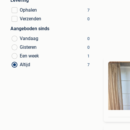
Levering
Ophalen
7
Verzenden
0
Aangeboden sinds
Vandaag
0
Gisteren
0
Een week
1
Altijd
7