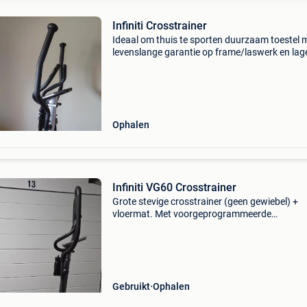
Infiniti Crosstrainer
Ideaal om thuis te sporten duurzaam toestel 
levenslange garantie op frame/laswerk en lag
factuur en handleidingen aanwezig. Nieuwprij
was 450€, bij vragen stel ze gerust.
Ophalen
Infiniti VG60 Crosstrainer
Grote stevige crosstrainer (geen gewiebel) +
vloermat. Met voorgeprogrammeerde
programma&#39;s en hartslagmeting. Handle
etc beschikbaar. Staat al tijdje aan de kant. K
reinigingsbeurt gebr
Gebruikt
Ophalen