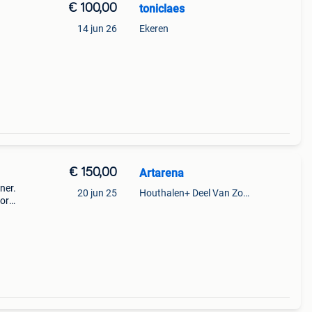
€ 100,00
toniclaes
14 jun 26
Ekeren
€ 150,00
Artarena
ner.
20 jun 25
Houthalen+ Deel Van Zonhoven En Zolder
oor
.
 Id