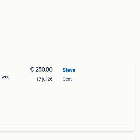
€ 250,00
Steve
ag weg
17 jul 26
Gent