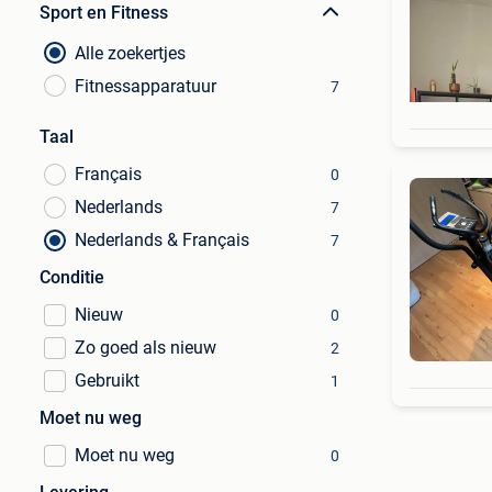
Sport en Fitness
Alle zoekertjes
Fitnessapparatuur
7
Taal
Français
0
Nederlands
7
Nederlands & Français
7
Conditie
Nieuw
0
Zo goed als nieuw
2
Gebruikt
1
Moet nu weg
Moet nu weg
0