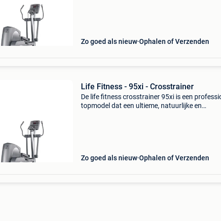
korte pedaalafstand voor ergonomisch comfor
minimale
Zo goed als nieuw
Ophalen of Verzenden
Life Fitness - 95xi - Crosstrainer
De life fitness crosstrainer 95xi is een profess
topmodel dat een ultieme, natuurlijke en
gewrichtsvriendelijke full body workout biedt 
korte pedaalafstand voor ergonomisch comfor
minimale
Zo goed als nieuw
Ophalen of Verzenden