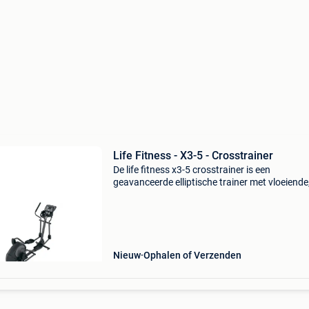
Life Fitness - X3-5 - Crosstrainer
De life fitness x3-5 crosstrainer is een
geavanceerde elliptische trainer met vloeiende
natuurlijke en gewrichtsvriendelijke beweging 
boven en onderlichaam effectief traint, stevig
constructie m
Nieuw
Ophalen of Verzenden