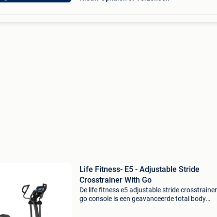
Life Fitness- E5 - Adjustable Stride
Crosstrainer With Go
De life fitness e5 adjustable stride crosstraine
go console is een geavanceerde total body
crosstrainer met elektronisch verstelbare pas
voor eenvoudige schakeling tussen korte en l