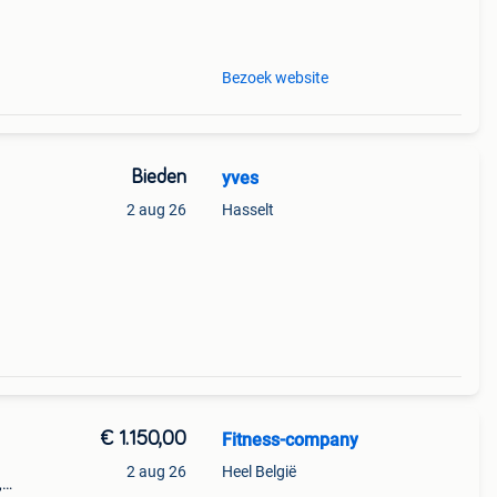
t,
Bezoek website
Bieden
yves
2 aug 26
Hasselt
€ 1.150,00
Fitness-company
2 aug 26
Heel België
,