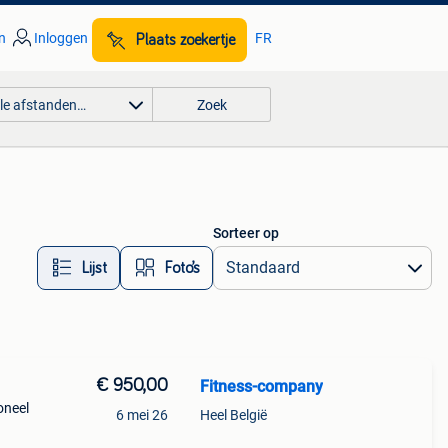
n
Inloggen
FR
Plaats zoekertje
lle afstanden…
Zoek
Sorteer op
Lijst
Foto’s
€ 950,00
Fitness-company
ioneel
6 mei 26
Heel België
met