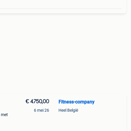
€ 4.750,00
Fitness-company
6 mei 26
Heel België
r met
lengte
ange