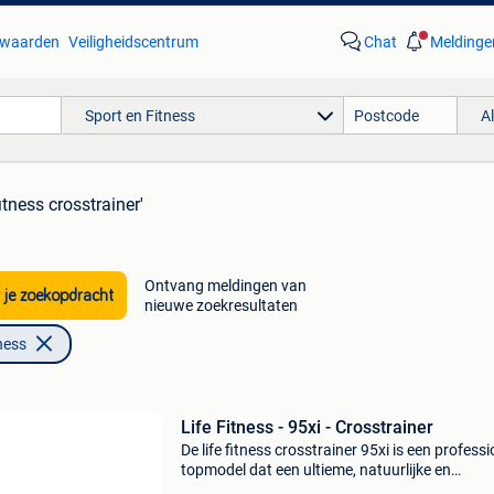
waarden
Veiligheidscentrum
Chat
Meldinge
Sport en Fitness
A
fitness crosstrainer'
Ontvang meldingen van
 je zoekopdracht
nieuwe zoekresultaten
ness
Life Fitness - 95xi - Crosstrainer
De life fitness crosstrainer 95xi is een profess
topmodel dat een ultieme, natuurlijke en
gewrichtsvriendelijke full body workout biedt 