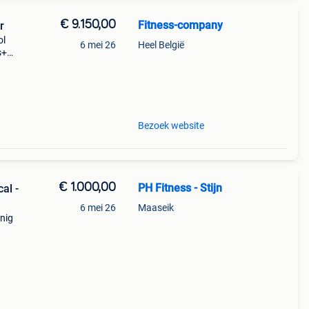
€ 9.150,00
Fitness-company
r
ol
6 mei 26
Heel België
s+
t je
Bezoek website
€ 1.000,00
PH Fitness - Stijn
al -
6 mei 26
Maaseik
inig
ge