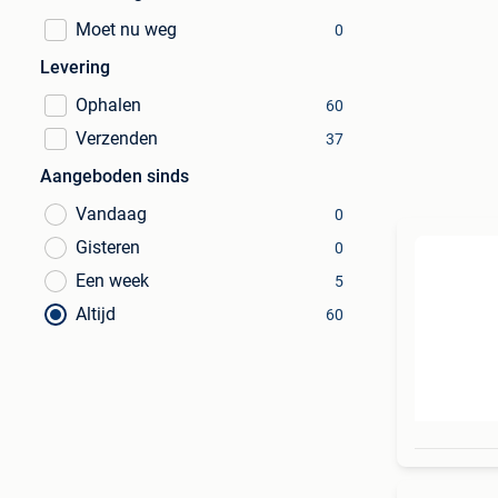
Moet nu weg
0
Levering
Ophalen
60
Verzenden
37
Aangeboden sinds
Vandaag
0
Gisteren
0
Een week
5
Altijd
60