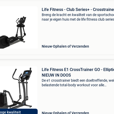
Life Fitness - Club Series+ - Crosstraine
Breng de kracht en kwaliteit van de sportscho
naar je eigen huis met de life fitness club serie
crosstrainer. De crosstrainer combineert hoge
prestaties met geavanceerde technologie, zoda
elke
Nieuw
Ophalen of Verzenden
Life Fitness E1 CrossTrainer GO - Elliptic
NIEUW IN DOOS
De e1 crosstrainer biedt een doeltreffende, we
belastende total-body workout voor alle
thuissporters, ongeacht het niveau. Jarenlan
innovatie en onderzoek van life fitness hebben
geresulteerd in
oge kwaliteit
Nieuw
Ophalen of Verzenden