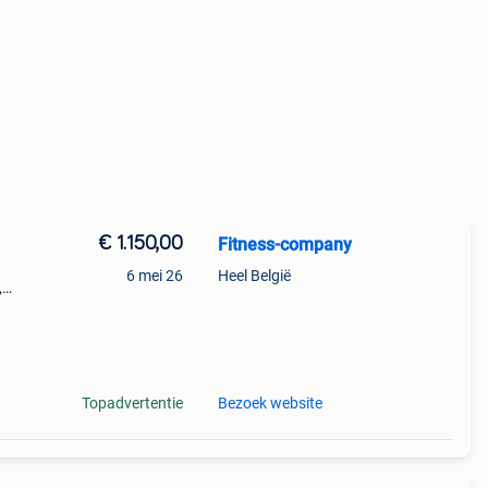
€ 1.150,00
Fitness-company
6 mei 26
Heel België
,
die
e
Topadvertentie
Bezoek website