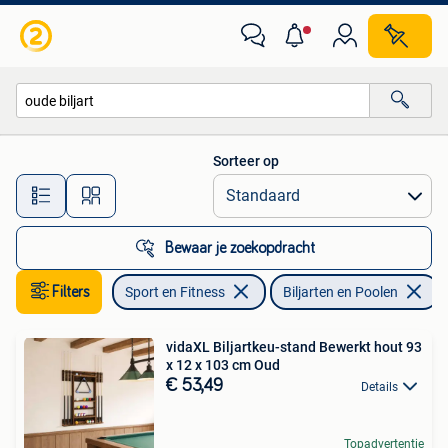
Biljarten en Poolen
Sorteer op
Alle afstanden…
Bewaar je zoekopdracht
Filters
Sport en Fitness
Biljarten en Poolen
V
vidaXL Biljartkeu-stand Bewerkt hout 93
x 12 x 103 cm Oud
€ 53,49
Details
Topadvertentie