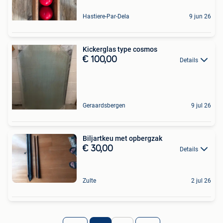
Hastiere-Par-Dela
9 jun 26
Kickerglas type cosmos
€ 100,00
Details
Geraardsbergen
9 jul 26
Biljartkeu met opbergzak
€ 30,00
Details
Zulte
2 jul 26