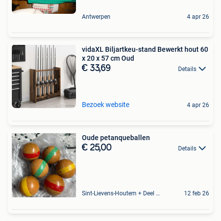
Antwerpen
4 apr 26
vidaXL Biljartkeu-stand Bewerkt hout 60
x 20 x 57 cm Oud
€ 33,69
Details
Bezoek website
4 apr 26
Oude petanqueballen
€ 25,00
Details
Sint-Lievens-Houtem + Deel Oombergen
12 feb 26