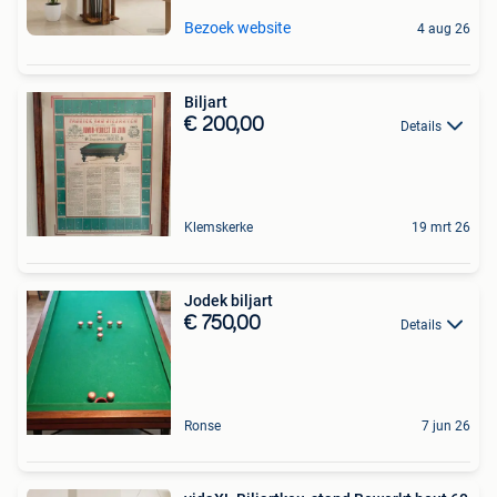
Bezoek website
4 aug 26
Biljart
€ 200,00
Details
Klemskerke
19 mrt 26
Jodek biljart
€ 750,00
Details
Ronse
7 jun 26