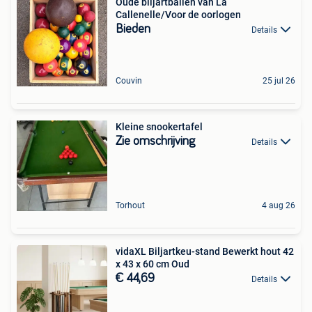
Oude biljartballen van La
Callenelle/Voor de oorlogen
Bieden
Details
Couvin
25 jul 26
Kleine snookertafel
Zie omschrijving
Details
Torhout
4 aug 26
vidaXL Biljartkeu-stand Bewerkt hout 42
x 43 x 60 cm Oud
€ 44,69
Details