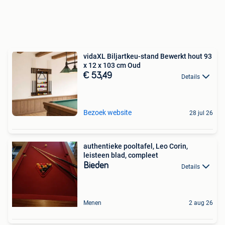
vidaXL Biljartkeu-stand Bewerkt hout 93
x 12 x 103 cm Oud
€ 53,49
Details
Bezoek website
28 jul 26
authentieke pooltafel, Leo Corin,
leisteen blad, compleet
Bieden
Details
Menen
2 aug 26