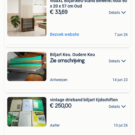
vidaXL Biljartkeu-stand Bewerkt hout 60
x 20 x 57 cm Oud
€ 33,69
Details
Bezoek website
7 jun 26
Biljart Keu. Oudere Keu
Zie omschrijving
Details
Antwerpen
14 jun 23
vintage drieband biljart tijdschiften
€ 250,00
Details
Aalter
10 jul 26