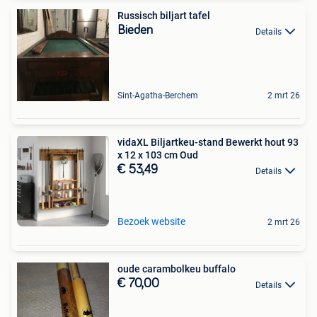
Russisch biljart tafel
Bieden
Details
Sint-Agatha-Berchem
2 mrt 26
vidaXL Biljartkeu-stand Bewerkt hout 93
x 12 x 103 cm Oud
€ 53,49
Details
Bezoek website
2 mrt 26
oude carambolkeu buffalo
€ 70,00
Details