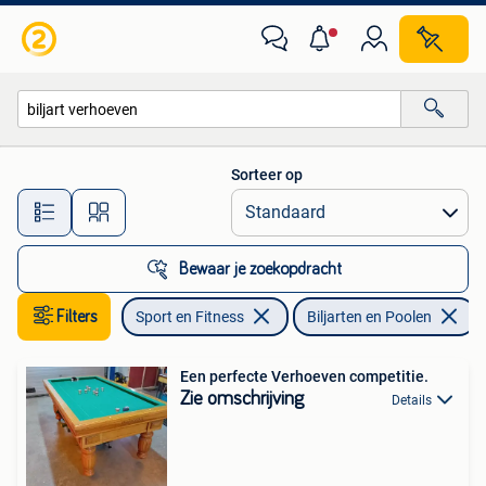
Biljarten en Poolen
Sorteer op
Alle afstanden…
Bewaar je zoekopdracht
Filters
Sport en Fitness
Biljarten en Poolen
V
Een perfecte Verhoeven competitie.
Zie omschrijving
Details