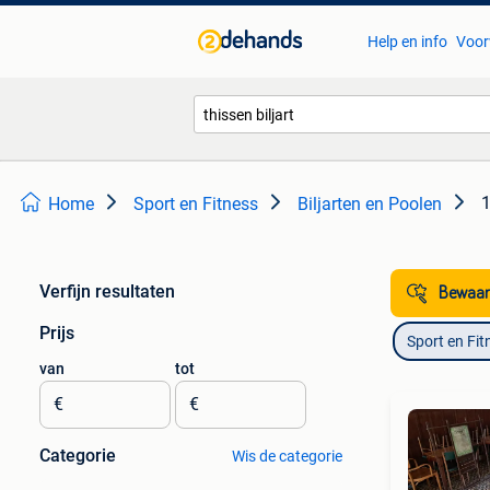
Help en info
Voor
1
Home
Sport en Fitness
Biljarten en Poolen
Verfijn resultaten
Bewaar
Prijs
Sport en Fit
van
tot
€
€
Categorie
Wis de categorie