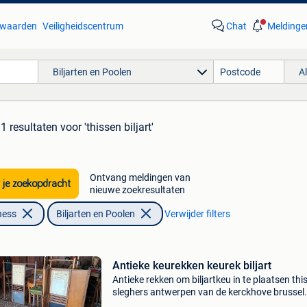
waarden
Veiligheidscentrum
Chat
Meldinge
Biljarten en Poolen
A
1 resultaten
voor 'thissen biljart'
Ontvang meldingen van
 je zoekopdracht
nieuwe zoekresultaten
ness
Biljarten en Poolen
Verwijder filters
Antieke keurekken keurek biljart
Antieke rekken om biljartkeu in te plaatsen thi
sleghers antwerpen van de kerckhove brussel
hoekrek thissen met keu beugels vp 400 vlak r