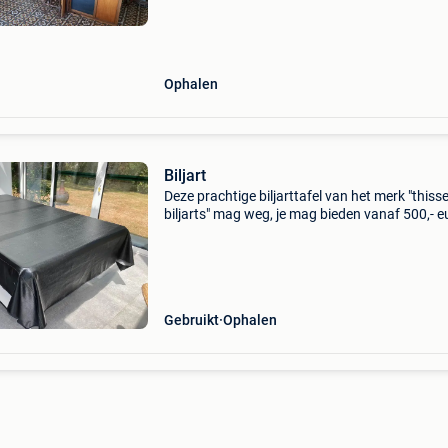
thissen vp 300 vlak rek van de kerckhove vp 2
tags * c
Ophalen
Biljart
Deze prachtige biljarttafel van het merk "thiss
biljarts" mag weg, je mag bieden vanaf 500,- e
Het toestel is in prima staat.
Gebruikt
Ophalen