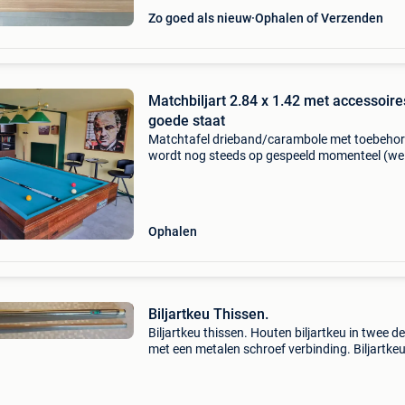
Zo goed als nieuw
Ophalen of Verzenden
Matchbiljart 2.84 x 1.42 met accessoire
goede staat
Matchtafel drieband/carambole met toebeho
wordt nog steeds op gespeeld momenteel (we
onmiddellijk beschikbaar) thissen biljart wil de
helpen verhuizen - afmetingen speelveld 284 x
bestaand
Ophalen
Biljartkeu Thissen.
Biljartkeu thissen. Houten biljartkeu in twee d
met een metalen schroef verbinding. Biljartke
onderstel vertoont gebruikerssporen. Bovenst
recht, geen buiging. Pomerans : 11.2 Mm.
Onderstuk