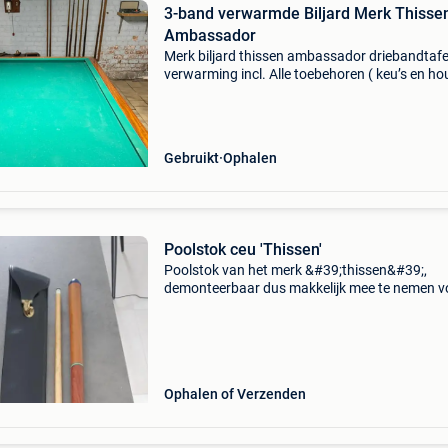
3-band verwarmde Biljard Merk Thisse
Ambassador
Merk biljard thissen ambassador driebandtafe
verwarming incl. Alle toebehoren ( keu’s en ho
,ballen ….) Zelf de demonteren en op te halen s
in de kelder weg wegens sterfgeval
Gebruikt
Ophalen
Poolstok ceu 'Thissen'
Poolstok van het merk &#39;thissen&#39;,
demonteerbaar dus makkelijk mee te nemen v
een avondje uit.
Ophalen of Verzenden