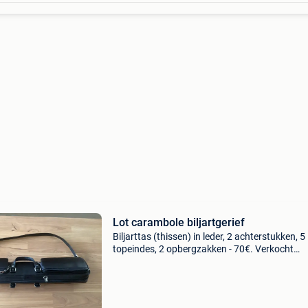
Lot carambole biljartgerief
Biljarttas (thissen) in leder, 2 achterstukken, 5
topeindes, 2 opbergzakken - 70€. Verkocht
predator krijt, 10 stuks, - 10€ kimchi metalen
protectors, houtvijs, 2 stuks - 16€ longoni pr