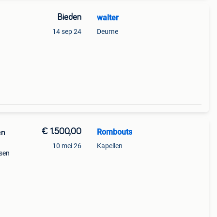
Bieden
walter
14 sep 24
Deurne
€ 1.500,00
Rombouts
en
10 mei 26
Kapellen
ssen
 en