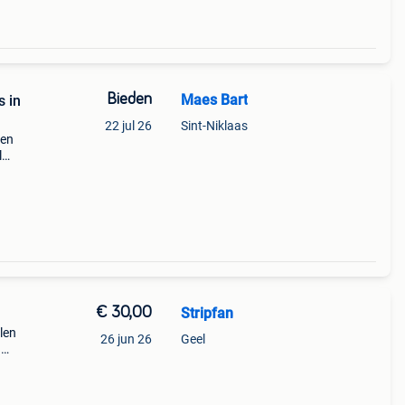
Bieden
Maes Bart
s in
22 jul 26
Sint-Niklaas
ren
l
ze
 142 -
€ 30,00
Stripfan
elen
26 jun 26
Geel
u
uk is