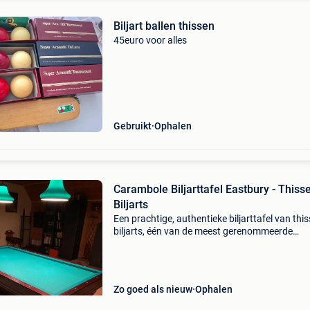
Biljart ballen thissen
45euro voor alles
Gebruikt
Ophalen
Carambole Biljarttafel Eastbury - Thiss
Biljarts
Een prachtige, authentieke biljarttafel van thi
biljarts, één van de meest gerenommeerde
belgische biljarthuizen. Deze tafel is een echte
blikvanger met massief hout, gedraaide poten
een verwar
Zo goed als nieuw
Ophalen