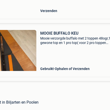
Verzenden
MOOIE BUFFALO KEU
Mooie verzorgde buffalo met 2 toppen 48ogr,
gewone top en 1 pro top( voor 2 pro toppen
mogelijk.)Bij thissen gekocht voor 575 euro;
onderstuk in nieuwe staat;rubber krijg je er bij
2 pro toppen
Gebruikt
Ophalen of Verzenden
rt in Biljarten en Poolen