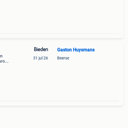
50
Bieden
Gaston Huysmans
en
31 jul 26
Beerse
uro.