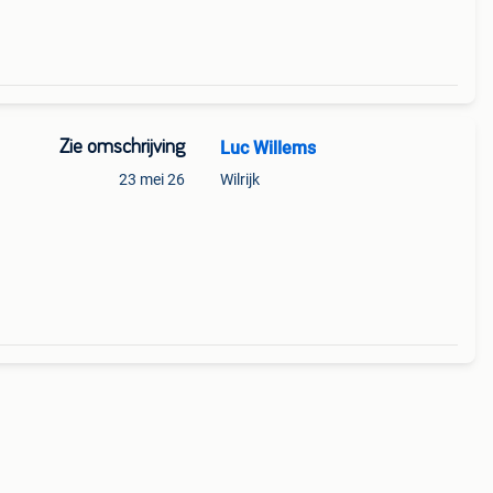
Zie omschrijving
Luc Willems
1
23 mei 26
Wilrijk
! Met