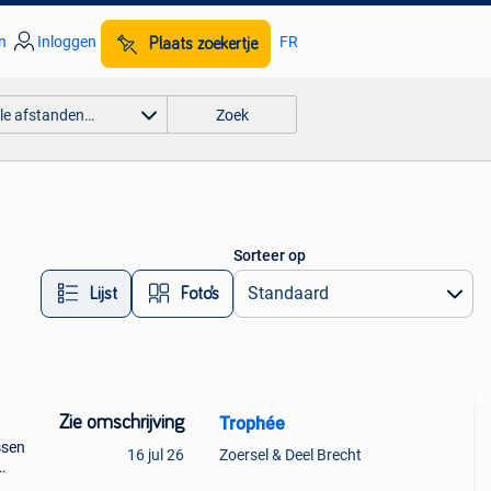
n
Inloggen
FR
Plaats zoekertje
lle afstanden…
Zoek
Sorteer op
Lijst
Foto’s
Zie omschrijving
Trophée
ssen
16 jul 26
Zoersel & Deel Brecht
ek