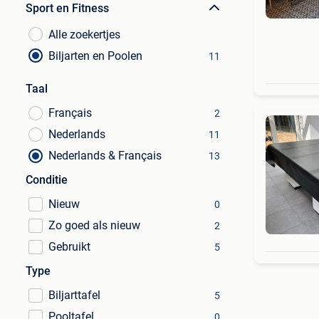
Sport en Fitness
Alle zoekertjes
Biljarten en Poolen
11
Taal
Français
2
Nederlands
11
Nederlands & Français
13
Conditie
Nieuw
0
Zo goed als nieuw
2
Gebruikt
5
Type
Biljarttafel
5
Pooltafel
0