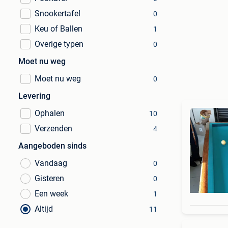
Snookertafel
0
Keu of Ballen
1
Overige typen
0
Moet nu weg
Moet nu weg
0
Levering
Ophalen
10
Verzenden
4
Aangeboden sinds
Vandaag
0
Gisteren
0
Een week
1
Altijd
11