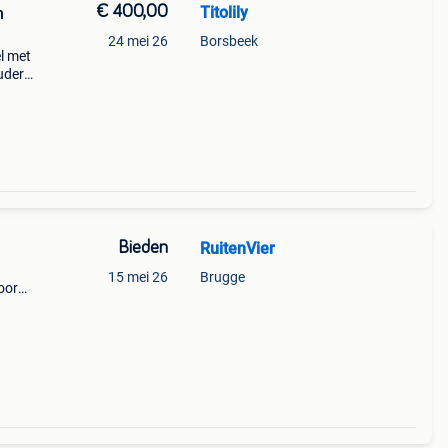
€ 400,00
Titolily
n
24 mei 26
Borsbeek
l met
uder
taat
Bieden
RuitenVier
15 mei 26
Brugge
oor