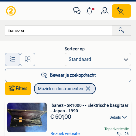
Muziek en Instrumenten
Sorteer op
Alle afstanden…
Bewaar je zoekopdracht
Filters
Muziek en Instrumenten
Ibanez - SR1000 - - Elektrische basgitaar
- Japan - 1990
€ 601,00
Details
Topadvertentie
Bezoek website
5 jul 26