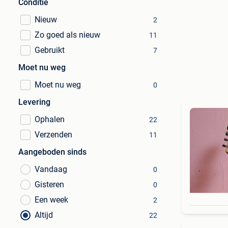
Conditie
Nieuw
2
Zo goed als nieuw
11
Gebruikt
7
Moet nu weg
Moet nu weg
0
Levering
Ophalen
22
Verzenden
11
Aangeboden sinds
Vandaag
0
Gisteren
0
Een week
2
Altijd
22