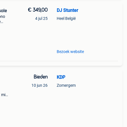
€ 349,00
DJ Stunter
sole
ono
4 jul 25
Heel België
e
ands
Bezoek website
Bieden
KDP
10 jun 26
Zomergem
/ mic
bij