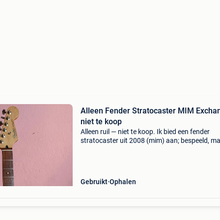
Alleen Fender Stratocaster MIM Exchan
niet te koop
Alleen ruil — niet te koop. Ik bied een fender
stratocaster uit 2008 (mim) aan; bespeeld, ma
zeer goede staat. ✔️ Upgrade: fender player se
slagplaat (moderne elementen + elektronica) 
orig
Gebruikt
Ophalen