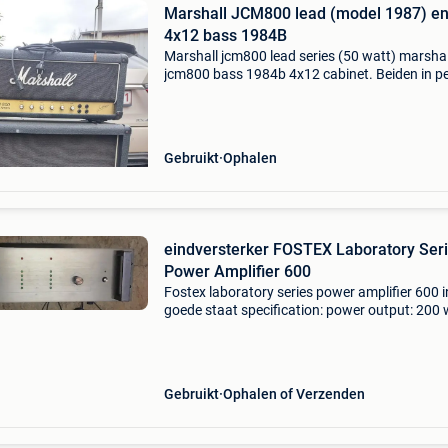
Marshall JCM800 lead (model 1987) e
4x12 bass 1984B
Marshall jcm800 lead series (50 watt) marshal
jcm800 bass 1984b 4x12 cabinet. Beiden in pe
werkende staat, met gebruikssporen. Top cabi
1500 bas cabinet: 500 beiden kopen = 1900
Gebruikt
Ophalen
eindversterker FOSTEX Laboratory Ser
Power Amplifier 600
Fostex laboratory series power amplifier 600 i
goede staat specification: power output: 200 
per channel into 8ω (stereo), 600 watts into 
(mono) frequency response: 10hz to 70khz to
harmon
Gebruikt
Ophalen of Verzenden