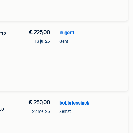
€ 225,00
ibigent
Amp
13 jul 26
Gent
€ 250,00
bobbriessinck
500
22 mei 26
Zemst