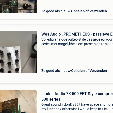
Zo goed als nieuw
Ophalen of Verzenden
Wes Audio _PROMETHEUS - passieve 
Volledig analoge pultec-style passieve eq voo
series met mogelijkheid om presets op te slaa
de unit te bedienen met een plugin. Heel krach
stereo/mono/mid side functies en thd knop. 
Zo goed als nieuw
Ophalen of Verzenden
Lindell Audio 7X-500 FET Style compre
500 series
Great sound, i don&#39;t have space anymore
my lunchbox otherwise i would keep it! Pick-up