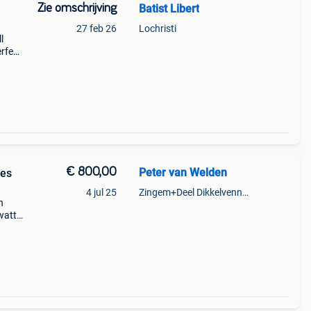
Zie omschrijving
Batist Libert
n
27 feb 26
Lochristi
l
rfect
net:
€ 800,00
Peter van Welden
ies
4 jul 25
Zingem+Deel Dikkelvenne En Nederzwalm-Hermelgem
n
watts
8ω
tal