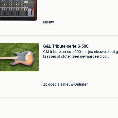
eq, schakelbare pre / post aux-uitgang, fx
verzenden
Nieuw
G&L Tribute-serie S-500
G&l tribute series s-500 in bijna nieuwe staat 
krassen of stoten zeer gewaardeerd op
audiofanzine >> zie recensies
Zo goed als nieuw
Ophalen