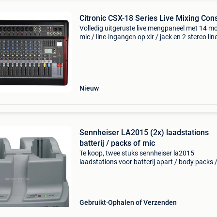
Citronic CSX-18 Series Live Mixing Con
Volledig uitgeruste live mengpaneel met 14 m
mic / line-ingangen op xlr / jack en 2 stereo lin
jack-ingangen. Alle kanalen hebben gain, 3-b
eq, schakelbare pre / post aux-uitgang, fx
verzenden
Nieuw
Sennheiser LA2015 (2x) laadstations
batterij / packs of mic
Te koop, twee stuks sennheiser la2015
laadstations voor batterij apart / body packs 
/... In gebruikte maar goede staat. Nieuwprijs 
musicstore 147€ (per stuk). Mag weg voor
aanvaardbaar
Gebruikt
Ophalen of Verzenden