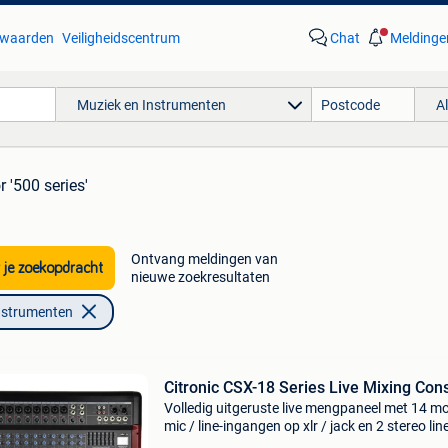
waarden
Veiligheidscentrum
Chat
Meldinge
Muziek en Instrumenten
A
r '500 series'
Ontvang meldingen van
 je zoekopdracht
nieuwe zoekresultaten
nstrumenten
Citronic CSX-18 Series Live Mixing Con
Volledig uitgeruste live mengpaneel met 14 m
mic / line-ingangen op xlr / jack en 2 stereo lin
jack-ingangen. Alle kanalen hebben gain, 3-b