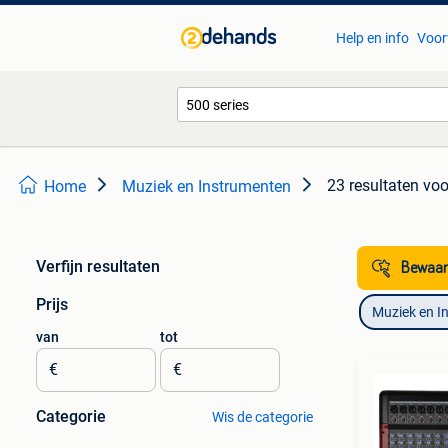
Help en info
Voor
23 resultaten
voo
Home
Muziek en Instrumenten
Verfijn resultaten
Bewaar
Prijs
Muziek en I
van
tot
€
€
Categorie
Wis de categorie