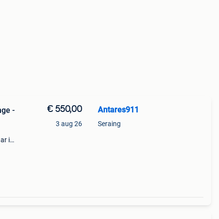
€ 550,00
Antares911
ge -
3 aug 26
Seraing
ar in
ries-
✔️