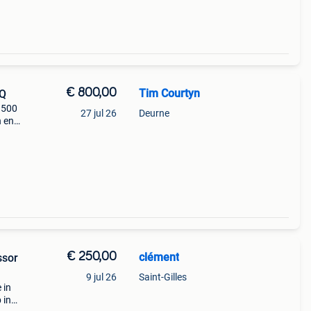
€ 800,00
Tim Courtyn
EQ
r 500
27 jul 26
Deurne
n en
tige
Super
€ 250,00
clément
ssor
9 jul 26
Saint-Gilles
 in
 in