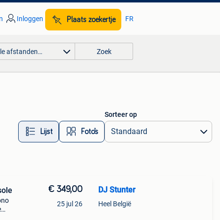
n
Inloggen
FR
Plaats zoekertje
lle afstanden…
Zoek
Sorteer op
Lijst
Foto’s
€ 349,00
DJ Stunter
sole
ono
25 jul 26
Heel België
e
ands