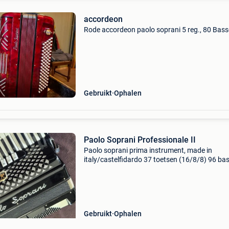
accordeon
Rode accordeon paolo soprani 5 reg., 80 Bas
Gebruikt
Ophalen
Paolo Soprani Professionale II
Paolo soprani prima instrument, made in
italy/castelfidardo 37 toetsen (16/8/8) 96 ba
(4 + 2) gewicht: 9,9 kg incl. Koffer & riemen éé
toets met kleine optische beschadiging (zie fot
koo
Gebruikt
Ophalen