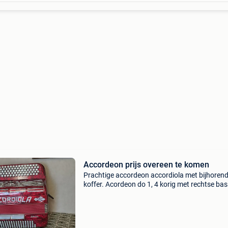
Accordeon prijs overeen te komen
Prachtige accordeon accordiola met bijhoren
koffer. Acordeon do 1, 4 korig met rechtse ba
ook een mooie super stella acordeon alsmede
paolo soprani