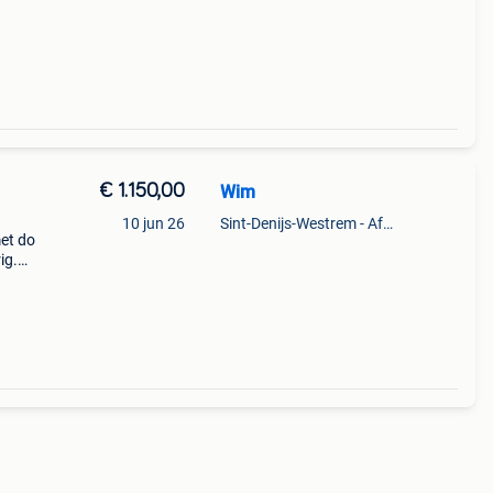
ft een
€ 1.150,00
Wim
10 jun 26
Sint-Denijs-Westrem - Afsnee
met do
ig.
ordt
ar