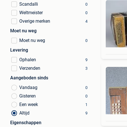
Scandalli
0
Weltmeister
0
Overige merken
4
Moet nu weg
Moet nu weg
0
Levering
Ophalen
9
Verzenden
3
Aangeboden sinds
Vandaag
0
Gisteren
0
Een week
1
Altijd
9
Eigenschappen