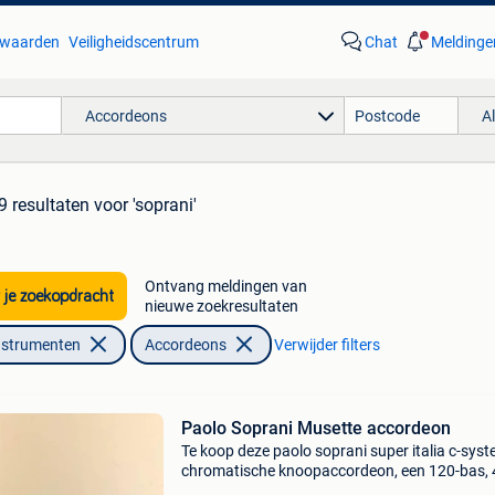
waarden
Veiligheidscentrum
Chat
Meldinge
Accordeons
A
9 resultaten
voor 'soprani'
Ontvang meldingen van
 je zoekopdracht
nieuwe zoekresultaten
nstrumenten
Accordeons
Verwijder filters
Paolo Soprani Musette accordeon
Te koop deze paolo soprani super italia c-sys
chromatische knoopaccordeon, een 120-bas, 
stemmige musette lmmm met 9 registers aan 