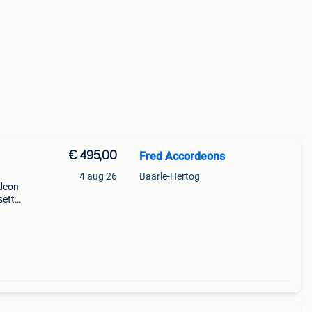
€ 495,00
Fred Accordeons
4 aug 26
Baarle-Hertog
rdeon
sette
 1