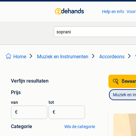
Help en info
Voor
Home
Muziek en Instrumenten
Accordeons
Verfijn resultaten
Bewaar
Prijs
Muziek en I
van
tot
€
€
Categorie
Wis de categorie