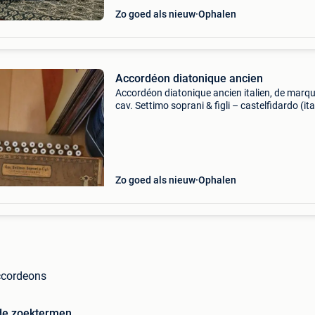
Zo goed als nieuw
Ophalen
Accordéon diatonique ancien
Accordéon diatonique ancien italien, de marqu
cav. Settimo soprani & figli – castelfidardo (ita
quelques points importants visibles : •fabricat
ancienne (fin xixᵉ – début xxᵉ siècle, env
Zo goed als nieuw
Ophalen
ccordeons
de zoektermen