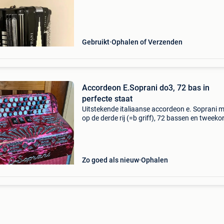
discant en 3 aan de bas, weegt 11,3 kg en hee
toetsleng
Gebruikt
Ophalen of Verzenden
Accordeon E.Soprani do3, 72 bas in
perfecte staat
Uitstekende italiaanse accordeon e. Soprani 
op de derde rij (=b griff), 72 bassen en tweekor
De accordeon heeft zeer degelijke riemen en w
verkocht met kwalitatieve rugtas en 1 jaar wa
Zo goed als nieuw
Ophalen