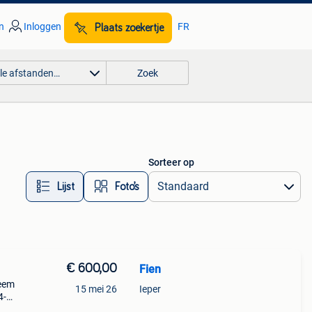
n
Inloggen
FR
Plaats zoekertje
lle afstanden…
Zoek
Sorteer op
Lijst
Foto’s
€ 600,00
Fien
teem
15 mei 26
Ieper
4-
de