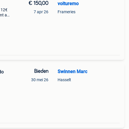
€ 150,00
voituremo
i 12€
7 apr 26
Frameries
nt a
Bieden
Swinnen Marc
do
30 mei 26
Hasselt