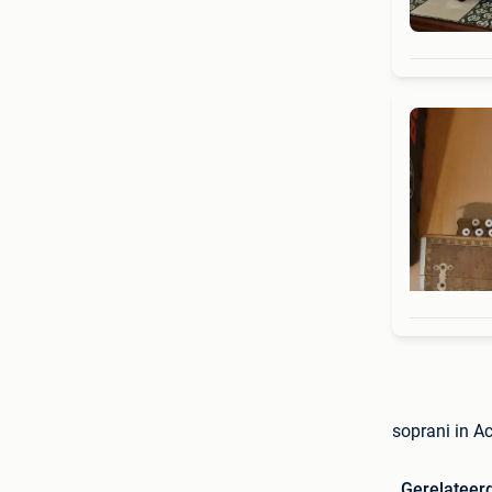
soprani in A
Gerelateer