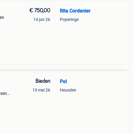
€ 750,00
Rita Cordenier
sen
14 jun 26
Poperinge
Bieden
Pol
10 mei 26
Heusden
ssen
n
o) te