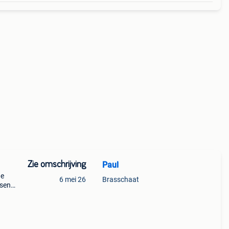
Zie omschrijving
Paul
de
6 mei 26
Brasschaat
ssen
 aan