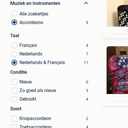
Muziek en Instrumenten
Alle zoekertjes
Accordeons
9
Taal
Français
4
Nederlands
7
Nederlands & Français
11
Conditie
Nieuw
0
Zo goed als nieuw
3
Gebruikt
4
Soort
Knopaccordeon
2
Toetsaccordeon
4