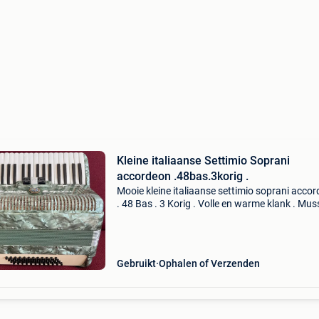
Kleine italiaanse Settimio Soprani
accordeon .48bas.3korig .
Mooie kleine italiaanse settimio soprani acco
. 48 Bas . 3 Korig . Volle en warme klank . Mus
en master register . Met koffer en riemen . Met
jaar garantie . Verzenden 21,50 euro . Zie ook
Gebruikt
Ophalen of Verzenden