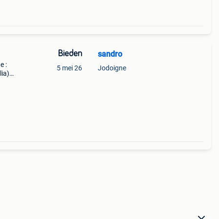
Bieden
sandro
e :
5 mei 26
Jodoigne
lia)
ion