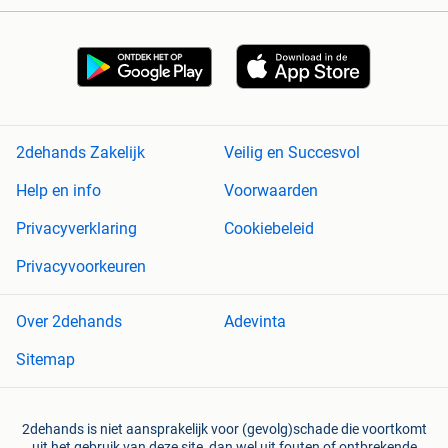
2dehands Zakelijk
Veilig en Succesvol
Help en info
Voorwaarden
Privacyverklaring
Cookiebeleid
Privacyvoorkeuren
Over 2dehands
Adevinta
Sitemap
2dehands is niet aansprakelijk voor (gevolg)schade die voortkomt
uit het gebruik van deze site, dan wel uit fouten of ontbrekende