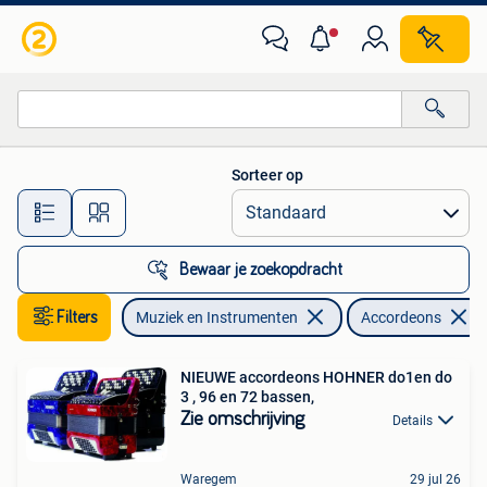
Accordeons
Sorteer op
Alle afstanden…
Bewaar je zoekopdracht
Filters
Muziek en Instrumenten
Accordeons
NIEUWE accordeons HOHNER do1en do
3 , 96 en 72 bassen,
Zie omschrijving
Details
Waregem
29 jul 26