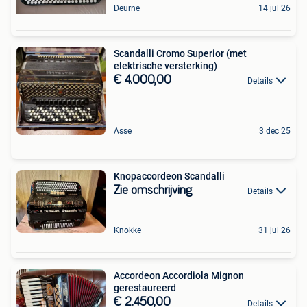
Deurne
14 jul 26
Scandalli Cromo Superior (met
elektrische versterking)
€ 4.000,00
Details
Asse
3 dec 25
Knopaccordeon Scandalli
Zie omschrijving
Details
Knokke
31 jul 26
Accordeon Accordiola Mignon
gerestaureerd
€ 2.450,00
Details