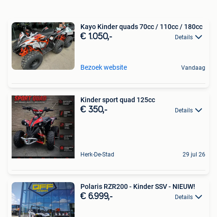
Kayo Kinder quads 70cc / 110cc / 180cc
€ 1.050,-
Details
Bezoek website
Vandaag
Kinder sport quad 125cc
€ 350,-
Details
Herk-De-Stad
29 jul 26
Polaris RZR200 - Kinder SSV - NIEUW!
€ 6.999,-
Details