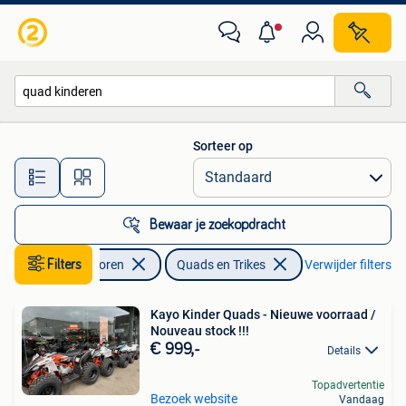
Quads en Trikes
Sorteer op
Alle afstanden…
Bewaar je zoekopdracht
Filters
Motoren
Quads en Trikes
Verwijder filters
Kayo Kinder Quads - Nieuwe voorraad /
Nouveau stock !!!
€ 999,-
Details
Topadvertentie
Bezoek website
Vandaag