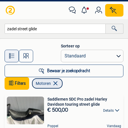
Motoren
Sorteer op
Alle afstanden…
Bewaar je zoekopdracht
Filters
Motoren
Saddlemen SDC Pro zadel Harley
Davidson touring street glide
€ 500,00
Details
Poppel
Vandaag