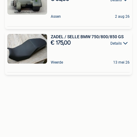
Assen
2 aug 26
ZADEL / SELLE BMW 750/800/850 GS
€ 175,00
Details
Weerde
13 mei 26