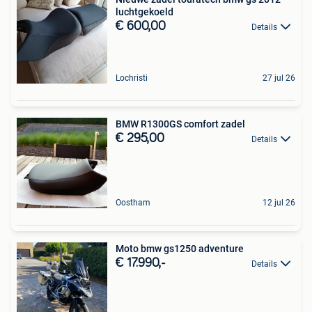
luchtgekoeld
€ 600,00
Details
Lochristi
27 jul 26
BMW R1300GS comfort zadel
€ 295,00
Details
Oostham
12 jul 26
Moto bmw gs1250 adventure
€ 17.990,-
Details