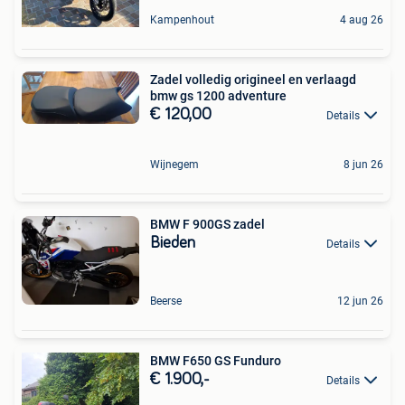
Kampenhout
4 aug 26
Zadel volledig origineel en verlaagd
bmw gs 1200 adventure
€ 120,00
Details
Wijnegem
8 jun 26
BMW F 900GS zadel
Bieden
Details
Beerse
12 jun 26
BMW F650 GS Funduro
€ 1.900,-
Details