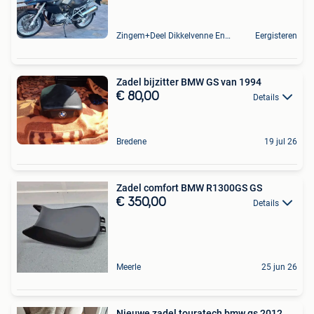
Zingem+Deel Dikkelvenne En Nederzwalm-Hermelgem
Eergisteren
Zadel bijzitter BMW GS van 1994
€ 80,00
Details
Bredene
19 jul 26
Zadel comfort BMW R1300GS GS
€ 350,00
Details
Meerle
25 jun 26
Nieuwe zadel touratech bmw gs 2012