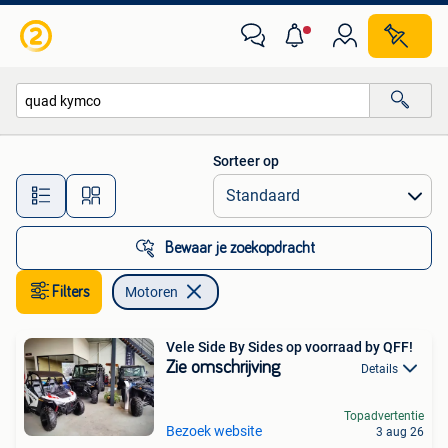
Motoren
Sorteer op
Alle afstanden…
Bewaar je zoekopdracht
Filters
Motoren
Vele Side By Sides op voorraad by QFF!
Zie omschrijving
Details
Topadvertentie
Bezoek website
3 aug 26