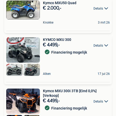
Kymco MXU50 Quad
€ 2.000,-
Details
Knokke
3 mrt 26
KYMCO MXU 300
€ 4.499,-
Details
Financiering mogelijk
Alken
17 jul 26
Kymco MXU 300i 3TB [Eind 0,0%]
[Verkoop]
€ 4.499,-
Details
Financiering mogelijk