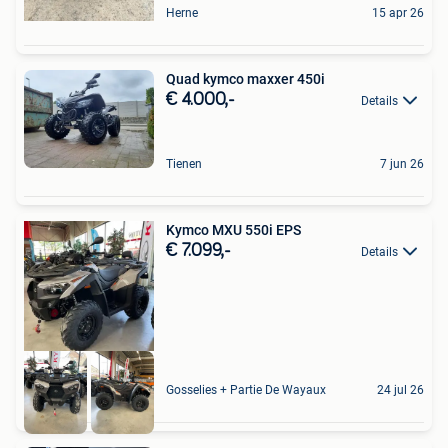
Herne
15 apr 26
Quad kymco maxxer 450i
€ 4.000,-
Details
Tienen
7 jun 26
Kymco MXU 550i EPS
€ 7.099,-
Details
Gosselies + Partie De Wayaux
24 jul 26