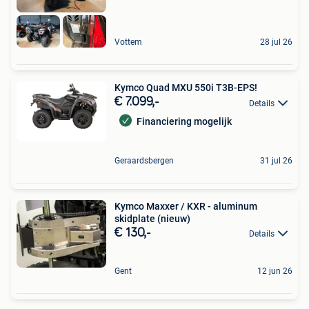
Vottem
28 jul 26
Kymco Quad MXU 550i T3B-EPS!
€ 7.099,-
Details
Financiering mogelijk
Geraardsbergen
31 jul 26
Kymco Maxxer / KXR - aluminum
skidplate (nieuw)
€ 130,-
Details
Gent
12 jun 26