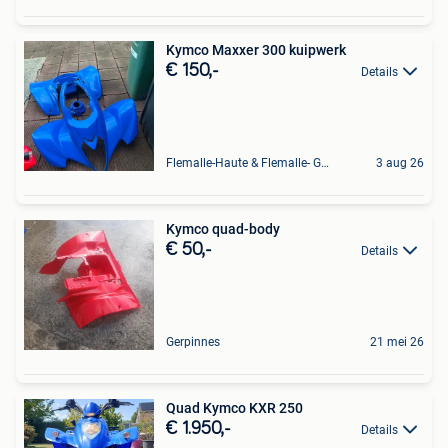
Kymco Maxxer 300 kuipwerk
€ 150,-
Details
Flemalle-Haute & Flemalle- Grande & Partie Awirs
3 aug 26
Kymco quad-body
€ 50,-
Details
Gerpinnes
21 mei 26
Quad Kymco KXR 250
€ 1.950,-
Details