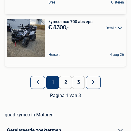
Bree
Gisteren
kymco mxu 700 abs eps
€ 8.300,-
Details
Herselt
4 aug 26
1
2
3
Pagina 1 van 3
quad kymco in Motoren
Gerelateerde zoektermen