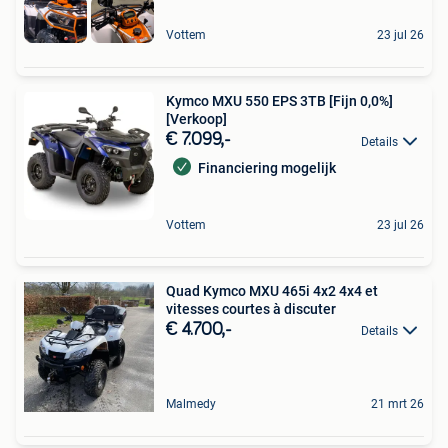
Vottem
23 jul 26
Kymco MXU 550 EPS 3TB [Fijn 0,0%]
[Verkoop]
€ 7.099,-
Details
Financiering mogelijk
Vottem
23 jul 26
Quad Kymco MXU 465i 4x2 4x4 et
vitesses courtes à discuter
€ 4.700,-
Details
Malmedy
21 mrt 26