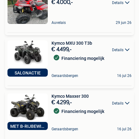
€ 4.000,-
Details
Auvelais
29 jun 26
Kymco MXU 300 T3b
€ 4.499,-
Details
Financiering mogelijk
SALONACTIE
Geraardsbergen
16 jul 26
Kymco Maxxer 300
€ 4.299,-
Details
Financiering mogelijk
MET B-RIJBEWIJS
Geraardsbergen
16 jul 26