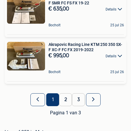
F SMR FC FS FX 19-22
€ 635,00
Details
Bocholt
25 jul 26
Akrapovic Racing Line KTM 250 350 SX-
F XC-F FC FX 2019-2022
€ 995,00
Details
Bocholt
25 jul 26
1
2
3
Pagina 1 van 3