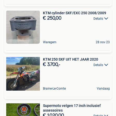
KTM cylinder SXF/EXC 250 2008/2009
€ 250,00
Details
Waregem
28 nov 23
KTM 250 SXF UIT HET JAAR 2020
€ 3.700,-
Details
Braine-Le-Comte
Vandaag
Supermoto velgen 17 inch inclusief
assessoires
€ 1.020,00
Details