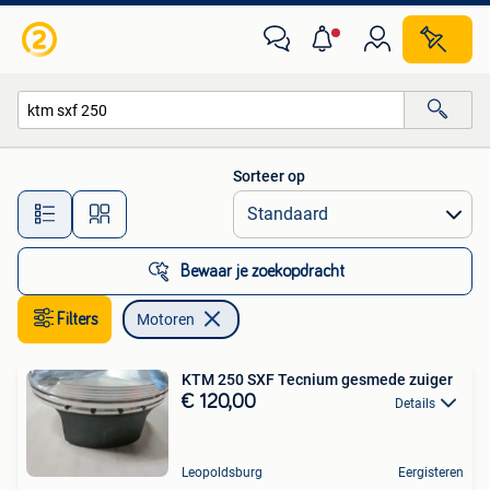
Motoren
Sorteer op
Alle afstanden…
Bewaar je zoekopdracht
Filters
Motoren
KTM 250 SXF Tecnium gesmede zuiger
€ 120,00
Details
Leopoldsburg
Eergisteren