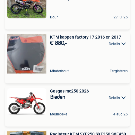
Dour
27 jul 26
KTM kappen factory 17 2016 en 2017
€ 880,-
Details
Minderhout
Eergisteren
Gasgas mc250 2026
Bieden
Details
Meulebeke
4 aug 26
Radiateur KTM SXF250 SXF350 SXF450