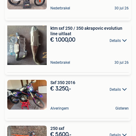
Nederbrakel
30 jul 26
ktm sxf 250 / 350 akrapovic evolutiun
line uitlaat
€ 1.000,00
Details
Nederbrakel
30 jul 26
Sxf 350 2016
€ 3.250,-
Details
Alveringem
Gisteren
250 sxf
€ 5.600,-
Details