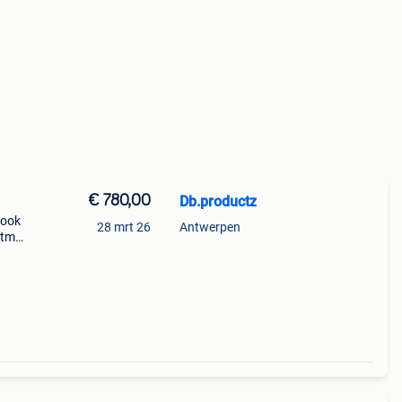
€ 780,00
Db.productz
 ook
28 mrt 26
Antwerpen
ktm
ktm
c-f, k