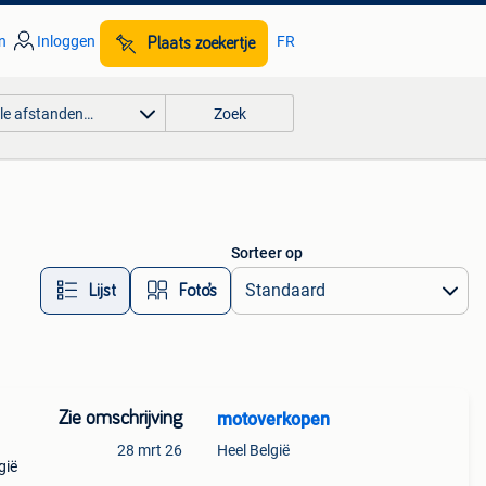
n
Inloggen
FR
Plaats zoekertje
lle afstanden…
Zoek
Sorteer op
Lijst
Foto’s
Zie omschrijving
motoverkopen
28 mrt 26
Heel België
gië