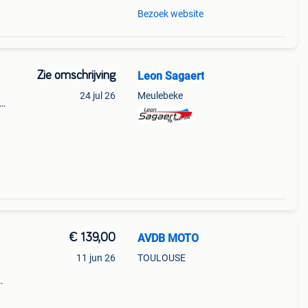
Bezoek website
Zie omschrijving
Leon Sagaert
24 jul 26
Meulebeke
d
€ 139,00
AVDB MOTO
11 jun 26
TOULOUSE
9
250