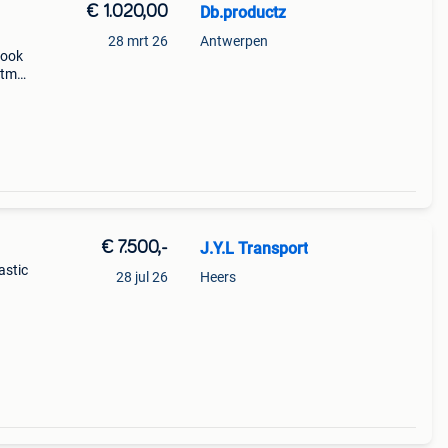
€ 1.020,00
Db.productz
28 mrt 26
Antwerpen
 ook
ktm
ktm
c-f, k
€ 7.500,-
J.Y.L Transport
astic
28 jul 26
Heers
racing