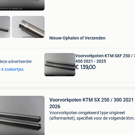
2017 - 2020 ref avdb: in
Nieuw
Ophalen of Verzenden
Voorvorkpoten KTM SXF 250 / 
450 2021 - 2025
deze adverteerder
€ 139,00
e 4 zoekertjes
Voorvorkpoten KTM SX 250 / 300 2021 
2026
Voorvorkpoten omgekeerd type origineel
(aftermarket), specifiek voor de volgende ktm
motoren: sx 250 / sx250 2021 - 2023 sx 300 /
sx300 2023 - 2025 ref avdb: infork102_014 bu
afzonderlijk of als s