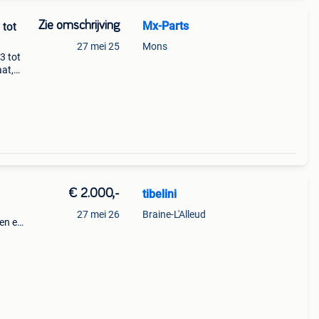
Zie omschrijving
Mx-Parts
 tot
27 mei 25
Mons
3 tot
at,
erd
3 mm
€ 2.000,-
tibelini
27 mei 26
Braine-L'Alleud
en en
de