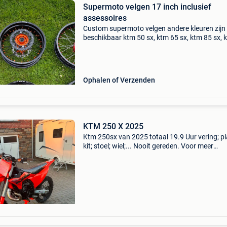
Supermoto velgen 17 inch inclusief
assessoires
Custom supermoto velgen andere kleuren zijn
beschikbaar ktm 50 sx, ktm 65 sx, ktm 85 sx, 
125 sx, ktm 150 sx, ktm 250 sx, ktm 250 sx-f, 
350 sx-f, ktm 450 sx-f, ktm 250 exc, ktm 250 ex
Ophalen of Verzenden
KTM 250 X 2025
Ktm 250sx van 2025 totaal 19.9 Uur vering; pl
kit; stoel; wiel;... Nooit gereden. Voor meer
informatie 0499990515 is het te zien bij dam 
in hoeselt