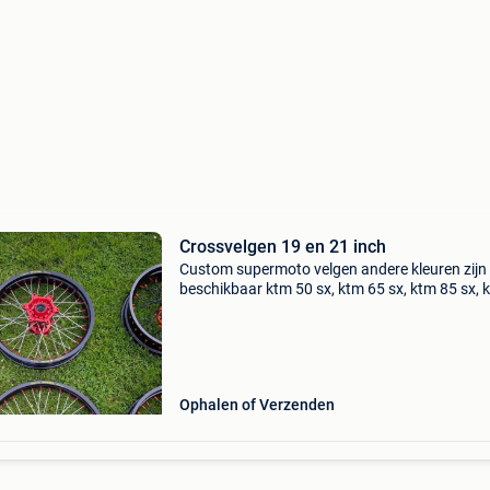
Crossvelgen 19 en 21 inch
Custom supermoto velgen andere kleuren zijn
beschikbaar ktm 50 sx, ktm 65 sx, ktm 85 sx, 
125 sx, ktm 150 sx, ktm 250 sx, ktm 250 sx-f, 
350 sx-f, ktm 450 sx-f, ktm 250 exc, ktm 250 ex
Ophalen of Verzenden