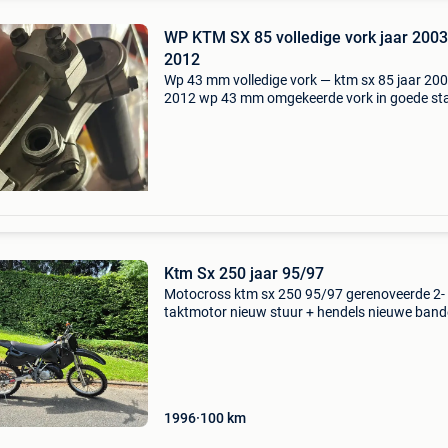
WP KTM SX 85 volledige vork jaar 2003
2012
Wp 43 mm volledige vork — ktm sx 85 jaar 200
2012 wp 43 mm omgekeerde vork in goede sta
compleet met vork t, origineel model gemonte
op de ktm sx 85 uit 2005. Kenmerken: • wp 4
omg
Ktm Sx 250 jaar 95/97
Motocross ktm sx 250 95/97 gerenoveerde 2-
taktmotor nieuw stuur + hendels nieuwe band
binnenbanden nieuwe kettingwielset nieuwe
achterwiellagers nieuwe zwarte kunststoffen 
motorfiets heeft 4 r
1996
100
km