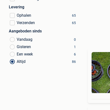
Levering
Ophalen
65
Verzenden
65
Aangeboden sinds
Vandaag
0
Gisteren
1
Een week
6
Altijd
86