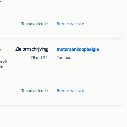
,
 en
r
Topadvertentie
Bezoek website
Zie omschrijving
motoraankoopbelgie
28 mrt 26
Turnhout
n zit
in
keling
Topadvertentie
Bezoek website