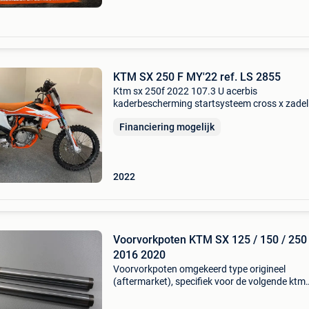
KTM SX 250 F MY'22 ref. LS 2855
Ktm sx 250f 2022 107.3 U acerbis
kaderbescherming startsysteem cross x zadel
5850,- financiering vanaf € 153.05 / 42 Maan
Financiering mogelijk
opgelet ,lenen kost ook geld. Het
financieringsvoorstel is een lening op
2022
Voorvorkpoten KTM SX 125 / 150 / 250
2016 2020
Voorvorkpoten omgekeerd type origineel
(aftermarket), specifiek voor de volgende ktm
motoren: sx 125 / sx125 2016 2017 2018 201
2020 sx 150 / sx150 2016 - 2020 sx 250 / sx