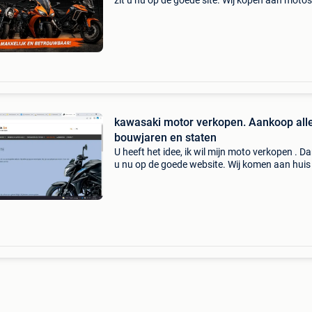
zit u nu op de goede site. Wij kopen aan moto's
scooters, trikes en quads ongeacht hun staat
merk. Wij hebben een eigen ophaalservice doo
gans
kawasaki motor verkopen. Aankoop alle
bouwjaren en staten
U heeft het idee, ik wil mijn moto verkopen . Da
u nu op de goede website. Wij komen aan huis 
gans belgie en zorgen voor een correcte afwik
wij willen graag uw moto kopen. Wij zijn uw op