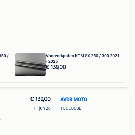
350 /
Voorvorkpoten KTM SX 250 / 300 2021
- 2026
€ 139,00
€ 139,00
AVDB MOTO
-
11 jun 26
TOULOUSE
izen