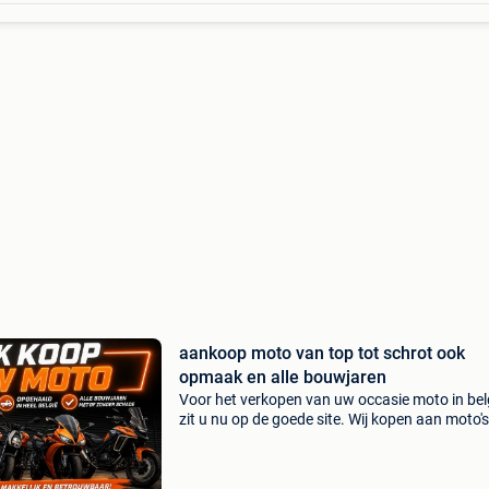
aankoop moto van top tot schrot ook
opmaak en alle bouwjaren
Voor het verkopen van uw occasie moto in bel
zit u nu op de goede site. Wij kopen aan moto's
scooters, trikes en quads ongeacht hun staat
merk. Wij hebben een eigen ophaalservice doo
gans