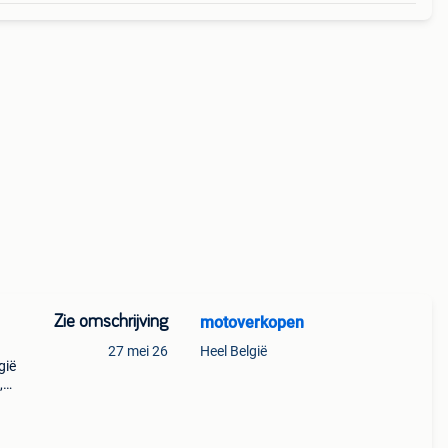
Zie omschrijving
motoverkopen
27 mei 26
Heel België
gië
,
 en
r